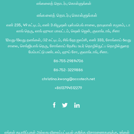
எங்களைத் தொடர்பு கொள்ளுங்கள்
எங்களைத் தொடர்பு கொள்ளுங்கள்
எண் 235, 49 கட்டிடம், எண் 3 கியூஷன் யுன்ஃபெங் சாலை, தாயுவான் சமூகம், டா
லாங் தெரு, லாங் ஹுவா மாவட்டம், ஷென் ஜென், குவாங்டாங், சீனா
12வது-13வது தளங்கள், பி2 கட்டிடம், சிங் ஹே ஐஎம்சி, எண் 333, சோங்காய் 6வது
சாலை, செங்ஜியாங் தெரு, சோங்காய் தேசிய உயர் தொழில்நுட்ப தொழில்துறை
மேம்பாட்டு மண்டலம், ஹுய் சோ, குவாங்டாங், சீனா.
86-755-29814706
86-752- 3229886
christina.kwong@accotech.net
+8613794512279
எங்கள் தயாரிப்புகள் அல்லது விலைப்பட்டியல் குறித்த விசாரணைகளுக்கு, உங்கள்