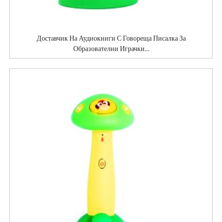
Доставчик На Аудиокниги С Говореща Писалка За
Образователни Играчки...