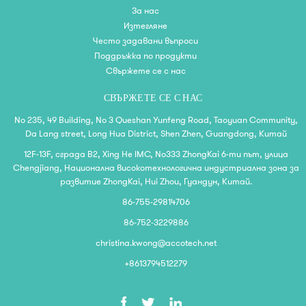
За нас
Изтегляне
Често задавани въпроси
Поддръжка по продукти
Свържете се с нас
СВЪРЖЕТЕ СЕ С НАС
No 235, 49 Building, No 3 Queshan Yunfeng Road, Taoyuan Community,
Da Lang street, Long Hua District, Shen Zhen, Guangdong, Китай
12F-13F, сграда B2, Xing He IMC, No333 ZhongKai 6-ти път, улица
Chengjiang, Национална високотехнологична индустриална зона за
развитие ZhongKai, Hui Zhou, Гуандун, Китай.
86-755-29814706
86-752-3229886
christina.kwong@accotech.net
+8613794512279