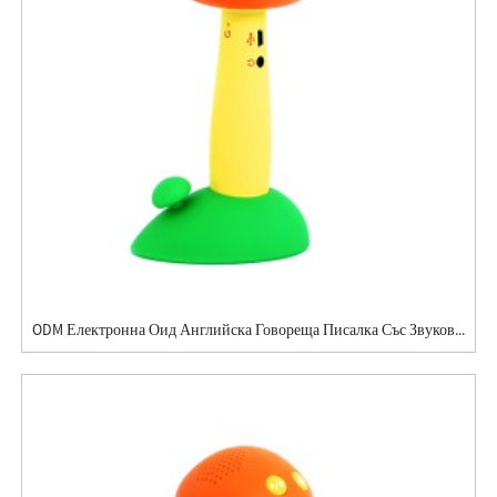
ODM Електронна Оид Английска Говореща Писалка Със Звуков...