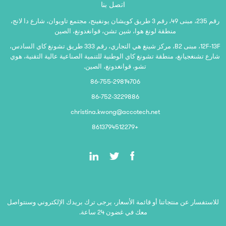
اتصل بنا
رقم 235، مبنى 49، رقم 3 طريق كويشان يونفينج، مجتمع تاويوان، شارع دا لانج،
منطقة لونغ هوا، شين تشن، قوانغدونغ، الصين
12F-13F، مبنى B2، مركز شينغ هي التجاري، رقم 333 طريق تشونغ كاي السادس،
شارع تشنغجيانغ، منطقة تشونغ كاي الوطنية للتنمية الصناعية عالية التقنية، هوي
تشو، قوانغدونغ، الصين.
86-755-29814706
86-752-3229886
christina.kwong@accotech.net
+8613794512279
للاستفسار عن منتجاتنا أو قائمة الأسعار، يرجى ترك بريدك الإلكتروني وسنتواصل
معك في غضون 24 ساعة.