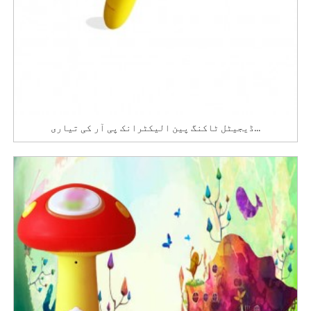
ڈیجیٹل ٹاکنگ پین الیکٹرانک پی آر کی تیاری...