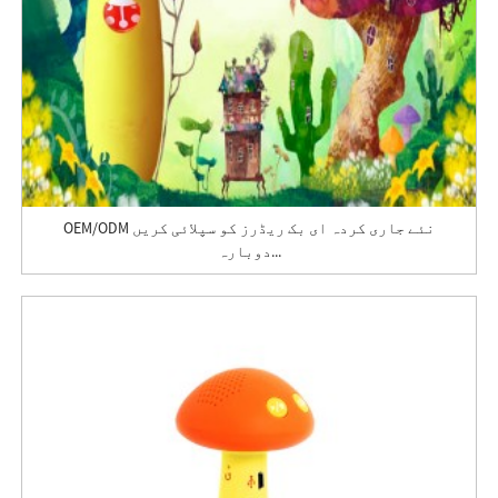
OEM/ODM نئے جاری کردہ ای بک ریڈرز کو سپلائی کریں
دوبارہ...