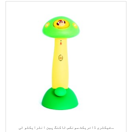
فیکٹری ڈائریکٹ سونکس ٹاکنگ پین انٹرایکٹو ٹی...