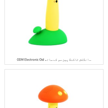
ODM Electronic Oid انگلش ٹاکنگ پین سو کے ساتھ...