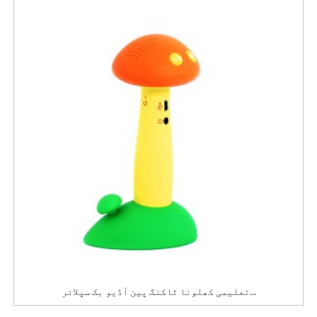
تعلیمی کھلونا ٹاکنگ پین آڈیو بک سپلائر...