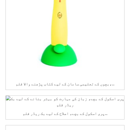
بچوں کے تعلیمی سامان کے لیے کتاب پڑھنے والا قلم،...
پری اسکول کے بچے، اصلاح کے لیے بک ریڈر قلم...