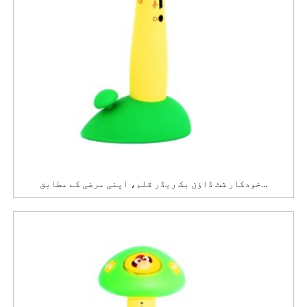
خودکار شٹ ڈاؤن بک ریڈر قلم، اپنی مرضی کے مطابق...