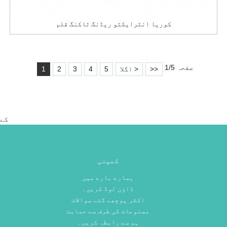
کوریا انٹرایکٹو ریڈنگ ٹاکنگ قلم
صفحہ 1/5
>>
اگلا >
5
4
3
2
1
کے
کمپنی
ہمارے بارے میں
ڈاؤن لوڈ کریں۔
اکثر پوچھے گئے سوالات
مصنوعات کی طرف سے حمایت
ہم سے رابطہ کریں۔