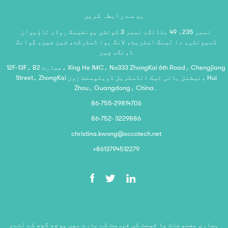
ہم سے رابطہ کریں
نمبر 235، 49 بلڈنگ، نمبر 3 کوئشن یونفینگ روڈ، تاؤیوان
کمیونٹی، دا لینگ اسٹریٹ، لانگ ہوا ڈسٹرکٹ، شین جین، گوانگ
ڈونگ، چین
12F-13F، B2 عمارت، Xing He IMC، No333 ZhongKai 6th Road، Chengjiang
Street، ZhongKai نیشنل ہائی ٹیک انڈسٹریل ڈویلپمنٹ زون، Hui
Zhou، Guangdong، China۔
86-755-29814706
86-752- 3229886
christina.kwong@accotech.net
+8613794512279
ہماری مصنوعات یا قیمت کی فہرست کے بارے میں پوچھ گچھ کے لئے،