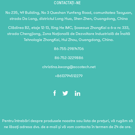
CONTACTAŢI-NE
No 235, 49 Building, No 3 Queshan Yunfeng Road, comunitatea Taoyuan,
strada Da Lang, districtul Long Hua, Shen Zhen, Guangdong, China
Clădirea B2, etaje 12-13, Xing He IMC, Șoseaua ZhongKai a 6-a nr. 333,
strada Chengjiang, Zona Națională de Dezvoltare Industrială de Înaltă
Tehnologie ZhongKai, Hui Zhou, Guangdong, China.
86-755-29814706
86-752-3229886
christina.kwong@accotech.net
+8613794512279
Pentru întrebări despre produsele noastre sau lista de prețuri, vă rugăm să
ne lăsați adresa dvs. de e-mail și vă vom contacta în termen de 24 de ore.