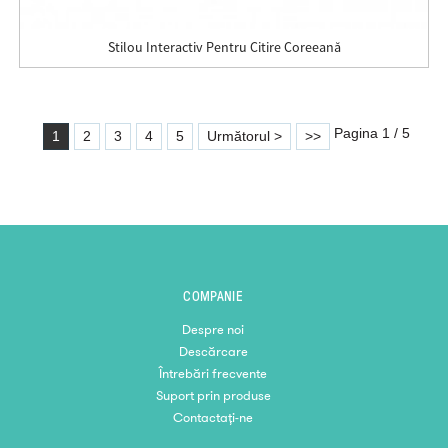
Stilou Interactiv Pentru Citire Coreeană
Pagina 1 / 5
1
2
3
4
5
Următorul >
>>
COMPANIE
Despre noi
Descărcare
Întrebări frecvente
Suport prin produse
Contactaţi-ne