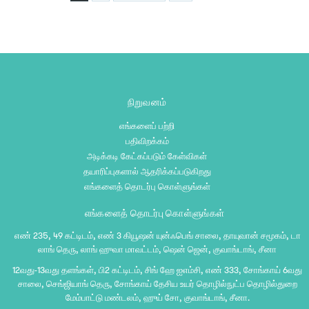
நிறுவனம்
எங்களைப் பற்றி
பதிவிறக்கம்
அடிக்கடி கேட்கப்படும் கேள்விகள்
தயாரிப்புகளால் ஆதரிக்கப்படுகிறது
எங்களைத் தொடர்பு கொள்ளுங்கள்
எங்களைத் தொடர்பு கொள்ளுங்கள்
எண் 235, 49 கட்டிடம், எண் 3 கியூஷன் யுன்ஃபெங் சாலை, தாயுவான் சமூகம், டா
லாங் தெரு, லாங் ஹுவா மாவட்டம், ஷென் ஜென், குவாங்டாங், சீனா
12வது-13வது தளங்கள், பி2 கட்டிடம், சிங் ஹே ஐஎம்சி, எண் 333, சோங்காய் 6வது
சாலை, செங்ஜியாங் தெரு, சோங்காய் தேசிய உயர் தொழில்நுட்ப தொழில்துறை
மேம்பாட்டு மண்டலம், ஹுய் சோ, குவாங்டாங், சீனா.