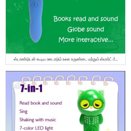
ஸ்டாண்டுடன் கூடிய ஊடாடும் உலக உருண்டை மற்றும் ஸ்மார்ட் பீ...