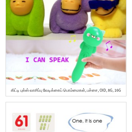
கிட்டி புக்ஸ் வாசிப்பு வேடிக்கைப் பொம்மைகள், பச்சை, OID, 8G, 16G