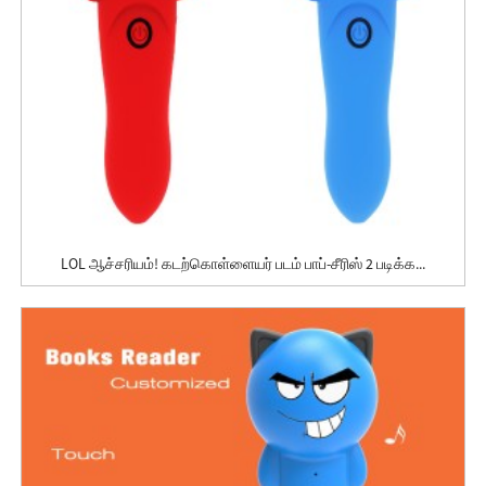
LOL ஆச்சரியம்! கடற்கொள்ளையர் படம் பாப்-சீரிஸ் 2 படிக்க...