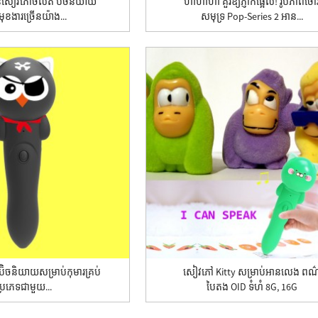
សៀវភៅចល័ត ប៊ិចនិយាយ
ហាហាហា គួរឱ្យភ្ញាក់ផ្អើល! រូបភាពចោ
មុខងារច្រើនយ៉ាង...
សមុទ្រ Pop-Series 2 អាន...
ិចនិយាយសម្រាប់កុមារគ្រប់
សៀវភៅ Kitty សម្រាប់អានលេង ពណ
ប្រភេទជាមួយ...
បៃតង OID ទំហំ 8G, 16G