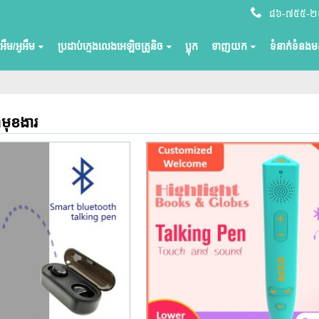
៨៦-៧៥៥-
ីអឹម/អូអឹម
ប្រដាប់ក្មេងលេងអេឡិចត្រូនិច
ប្លុក
ទាញយក
ទំនាក់ទំនងមក
មុខងារ