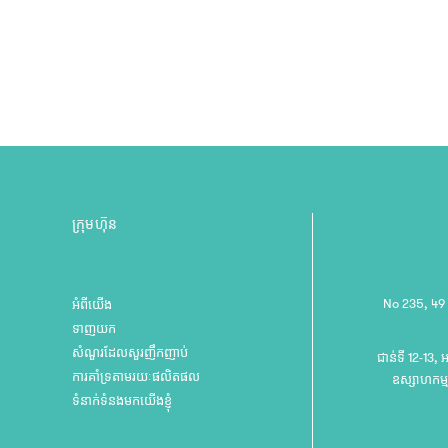
ក្រុមហ៊ុន
No 235, 49
អំពីយើង
ទាញយក
សំណួរដែលសួរញឹកញាប់
ជាន់ទី 12-13, 
ការគាំទ្រតាមរយៈផលិតផល
ឧស្សាហកម្ម
ទំនាក់ទំនងមកយើងខ្ញុំ