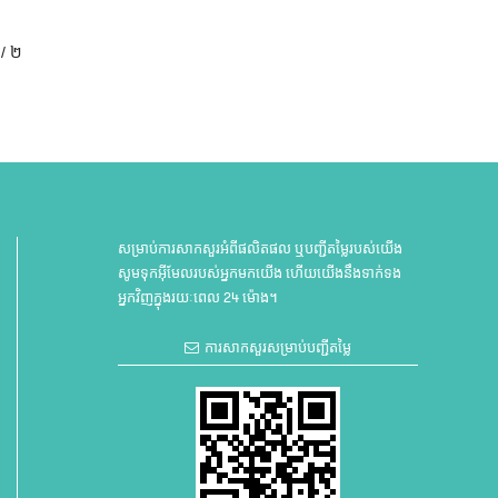
 / ២
សម្រាប់ការសាកសួរអំពីផលិតផល ឬបញ្ជីតម្លៃរបស់យើង
សូមទុកអ៊ីមែលរបស់អ្នកមកយើង ហើយយើងនឹងទាក់ទង
អ្នកវិញក្នុងរយៈពេល 24 ម៉ោង។
ការសាកសួរសម្រាប់បញ្ជីតម្លៃ