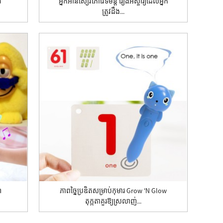
រ
អ្នកអានសៀវភៅវេទមន្ត រឿងអស្ចារ្យដែលអ្នក
ត្រូវដឹង...
៌
ភាពច្នៃប្រឌិតសម្រាប់កុមារ Grow 'n Glow
តុក្កតាគួរឱ្យស្រលាញ់...