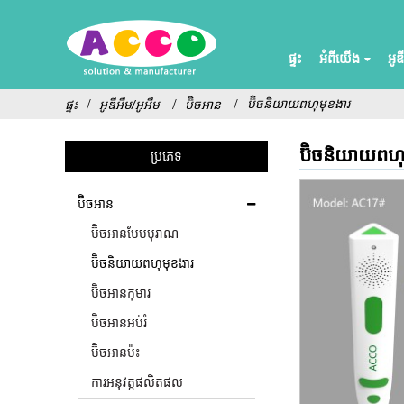
ផ្ទះ
អំពីយើង
អូឌ
ប៊ិចនិយាយពហុមុខងារ
ផ្ទះ
អូឌីអឹម/អូអឹម
ប៊ិចអាន
ប៊ិចនិយាយពហុ
ប្រភេទ
ប៊ិចអាន
ប៊ិចអានបែបបុរាណ
ប៊ិចនិយាយពហុមុខងារ
ប៊ិចអានកុមារ
ប៊ិចអានអប់រំ
ប៊ិចអានប៉ះ
ការអនុវត្តផលិតផល