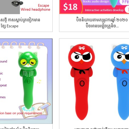
ូធូសថ្មី កាសស្តាប់ត្រចៀកមាន
ប៊ិចនិយាយតាមតម្រូវការឆ្នាំ ២០២០
ខ្សែ Escape
ប៊ិចអានអេឡិចត្រូនិច...