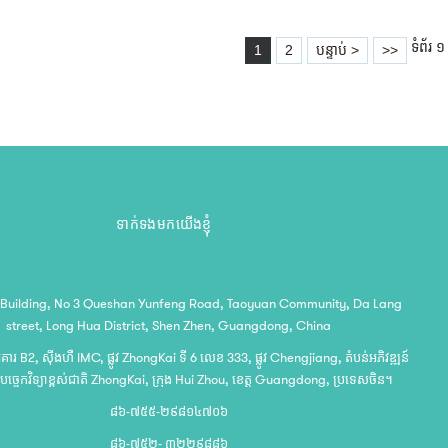
ទំព័រ ១
1
2
បន្ទាប់ >
>>
ទាក់ទងមកយើងខ្ញុំ
 Building, No 3 Queshan Yunfeng Road, Taoyuan Community, Da Lang
street, Long Hua District, Shen Zhen, Guangdong, China
អគារ B2, ស៊ីងហឺ IMC, ផ្លូវ ZhongKai ទី 6 លេខ 333, ផ្លូវ Chengjiang, តំបន់អភិវឌ្ឍន៍
បច្ចេកវិទ្យាខ្ពស់ជាតិ ZhongKai, ក្រុង Hui Zhou, ខេត្ត Guangdong, ប្រទេសចិន។
៨៦-៧៥៥-២៩៨១៤៧០៦
៨៦-៧៥២- ៣២២៩៨៨៦