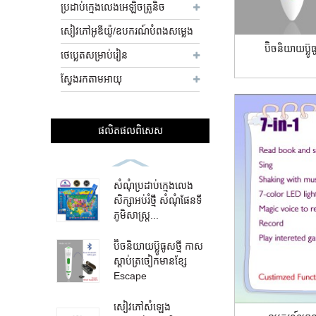
ប្រដាប់ក្មេងលេងអេឡិចត្រូនិច
សៀវភៅអូឌីយ៉ូ/ឧបករណ៍បំពងសម្លេង
ប៊ិចនិយាយប៊្ល
ថេប្លេតសម្រាប់រៀន
ស្វែងរកតាមអាយុ
ផលិតផល​ពិសេស
សំណុំប្រដាប់ក្មេងលេង
សិក្សាអប់រំថ្មី សំណុំផែនទី
ភូមិសាស្ត្រ...
ប៊ិចនិយាយប៊្លូធូសថ្មី កាស
ស្តាប់ត្រចៀកមានខ្សែ
Escape
សៀវភៅសំឡេង