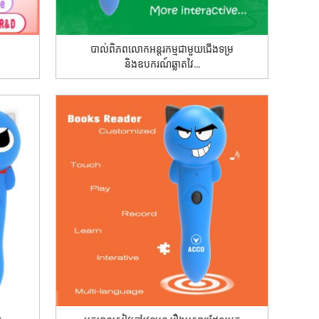
បាល់ពិភពលោកអន្តរកម្មជាមួយជើងទម្រ
និងឧបករណ៍ឆ្លាតវៃ...