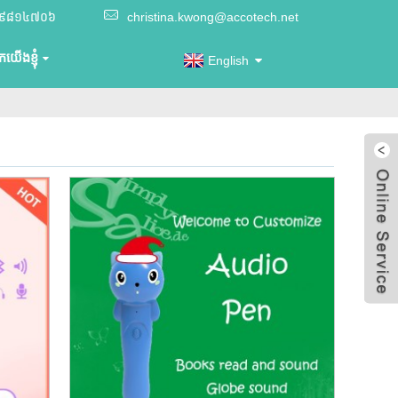
២៩៨១៤៧០៦
christina.kwong@accotech.net
យើងខ្ញុំ
English