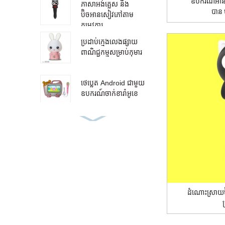
ឧបករណ៍អាន
ភាសាអង់គ្លេស និង
បាន 
ប៊ិចអានសៀវភៅតាម
តម្រូវការ...
ប្រដាប់ក្មេងលេងផ្សាយ
ពាណិជ្ជកម្មសម្រាប់កុមារ
ថេប្លេត Android ជាមួយ
ឧបករណ៍ចាក់ខារ៉ាអូខេ
សៀវភៅអូឌីយ៉ូ ភាសា
រៀនអាន ប៊ិច
ប៊ិចរៀនមេផ្សិតតាម
តម្រូវការ
ដំណោះស្រាយប៊