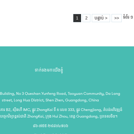
ទំព័រ ១
1
2
បន្ទាប់ >
>>
ទាក់ទងមកយើងខ្ញុំ
 Building, No 3 Queshan Yunfeng Road, Taoyuan Community, Da Lang
street, Long Hua District, Shen Zhen, Guangdong, China
អគារ B2, ស៊ីងហឺ IMC, ផ្លូវ ZhongKai ទី 6 លេខ 333, ផ្លូវ Chengjiang, តំបន់អភិវឌ្ឍន៍
បច្ចេកវិទ្យាខ្ពស់ជាតិ ZhongKai, ក្រុង Hui Zhou, ខេត្ត Guangdong, ប្រទេសចិន។
៨៦-៧៥៥-២៩៨១៤៧០៦