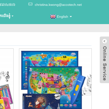
២៩៨១៤៧០៦
christina.kwong@accotech.net
យើងខ្ញុំ
English