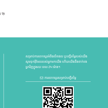
 / ២
សម្រាប់ការសាកសួរអំពីផលិតផល ឬបញ្ជីតម្លៃរបស់យើង
សូមទុកអ៊ីមែលរបស់អ្នកមកយើង ហើយយើងនឹងទាក់ទង
អ្នកវិញក្នុងរយៈពេល 24 ម៉ោង។
ការសាកសួរសម្រាប់បញ្ជីតម្លៃ