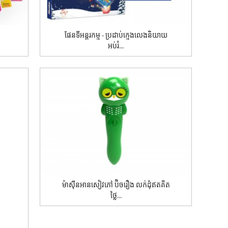
ផែនទីអន្តរកម្ម - ប្រដាប់ក្មេងលេងនិយាយ
អប់រំ...
ម៉ាស៊ីនអានសៀវភៅ ប៊ិចរឿង លក់ដុំឥតគិត
ថ្លៃ...