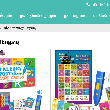
៨៦-៧៥៥-
ីអឹម/អូអឹម
ប្រដាប់ក្មេងលេងអេឡិចត្រូនិច
ប្លុក
ទាញយក
ទំនាក់ទំនងមក
ផ្ទាំងរូបភាពជញ្ជាំងអន្តរកម្ម
ាំងអន្តរកម្ម