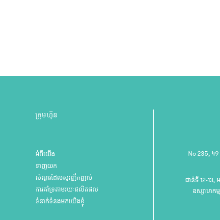
ក្រុមហ៊ុន
No 235, 49
អំពីយើង
ទាញយក
សំណួរដែលសួរញឹកញាប់
ជាន់ទី 12-13, 
ការគាំទ្រតាមរយៈផលិតផល
ឧស្សាហកម្ម
ទំនាក់ទំនងមកយើងខ្ញុំ