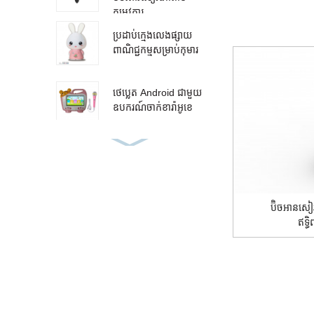
តម្រូវការ...
ប្រដាប់ក្មេងលេងផ្សាយ
ពាណិជ្ជកម្មសម្រាប់កុមារ
ថេប្លេត Android ជាមួយ
ឧបករណ៍ចាក់ខារ៉ាអូខេ
សៀវភៅអូឌីយ៉ូ ភាសា
រៀនអាន ប៊ិច
ប៊ិចអានសៀវ
ប៊ិចរៀនមេផ្សិតតាម
ឥទ្ធ
តម្រូវការ