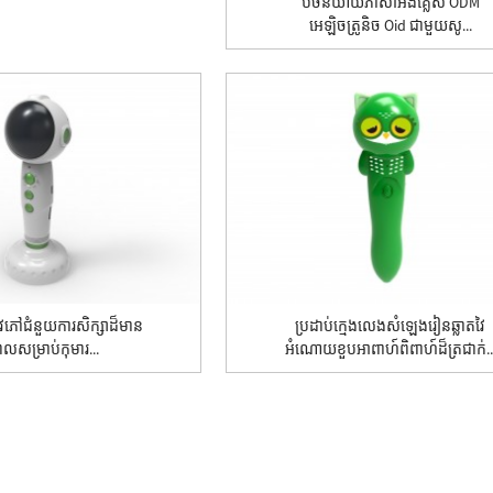
ប៊ិចនិយាយភាសាអង់គ្លេស ODM
អេឡិចត្រូនិច Oid ជាមួយសូ...
ភៅជំនួយការសិក្សាដ៏មាន
ប្រដាប់ក្មេងលេងសំឡេងរៀនឆ្លាតវៃ
ិពលសម្រាប់កុមារ...
អំណោយខួបអាពាហ៍ពិពាហ៍ដ៏ត្រជាក់..