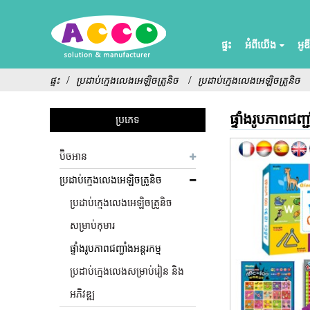
ផ្ទះ
អំពីយើង
អូឌ
ផ្ទះ
ប្រដាប់ក្មេងលេងអេឡិចត្រូនិច
ប្រដាប់ក្មេងលេងអេឡិចត្រូនិច
ផ្ទាំងរូបភាពជញ្ជ
ប្រភេទ
ប៊ិចអាន
ប្រដាប់ក្មេងលេងអេឡិចត្រូនិច
ប្រដាប់ក្មេងលេងអេឡិចត្រូនិច
សម្រាប់កុមារ
ផ្ទាំងរូបភាពជញ្ជាំងអន្តរកម្ម
ប្រដាប់ក្មេងលេងសម្រាប់រៀន និង
អភិវឌ្ឍ