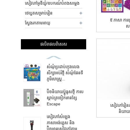
សៀវភៅអូឌីយ៉ូ/ឧបករណ៍បំពងសម្លេង
ថេប្លេតសម្រាប់រៀន
៥ ភាសា ការប
ស្វែងរកតាមអាយុ
សម
ផលិតផល​ពិសេស
សំណុំប្រដាប់ក្មេងលេង
សិក្សាអប់រំថ្មី សំណុំផែនទី
ភូមិសាស្ត្រ...
ប៊ិចនិយាយប៊្លូធូសថ្មី កាស
ស្តាប់ត្រចៀកមានខ្សែ
Escape
សៀវភៅរៀនភា
និយាយ 
សៀវភៅសំឡេង
ភាសាអង់គ្លេស និង
ប៊ិចអានសៀវភៅតាម