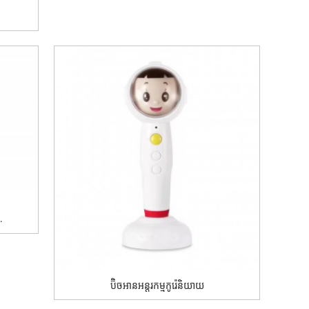
.
ប៊ិចអានអន្តរកម្មកូរ៉េនិយាយ