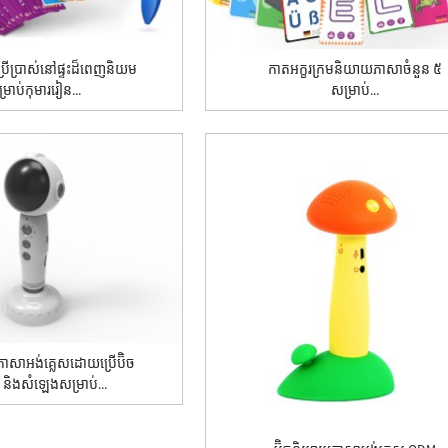
្រើប្រាស់នៅផ្ទះដ៏ពេញនិយម
កាតអក្ខរក្រមនិយាយភាសាចំនួន ៥
្រាប់កុមាររៀន...
សម្រាប់...
សាអង់គ្លេសដោយប្រើប៊ិច
និងសំឡេងសម្រាប់...