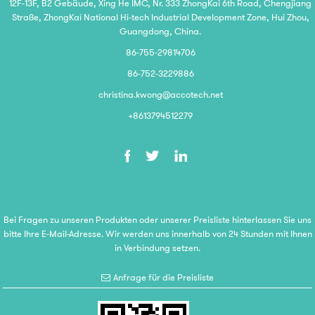
12F-13F, B2 Gebäude, Xing He IMC, Nr. 333 ZhongKai 6th Road, Chengjiang
Straße, ZhongKai National Hi-tech Industrial Development Zone, Hui Zhou,
Guangdong, China.
86-755-29814706
86-752-3229886
christina.kwong@accotech.net
+8613794512279
Bei Fragen zu unseren Produkten oder unserer Preisliste hinterlassen Sie uns
bitte Ihre E-Mail-Adresse. Wir werden uns innerhalb von 24 Stunden mit Ihnen
in Verbindung setzen.
Anfrage für die Preisliste