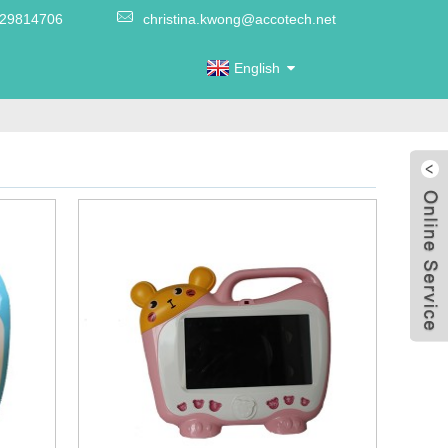
-29814706
christina.kwong@accotech.net
English