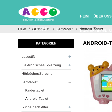
HEIM
ÜBER UNS
Android-Tablet
Heim
ODM/OEM
Lerntablet
KONTAKTIEREN SI
ANDROID-
KATEGORIEN
Lesestift
Elektronisches Spielzeug
Hörbücher/Sprecher
Lerntablet
Kindertablet
Android-Tablet
Suche nach Alter