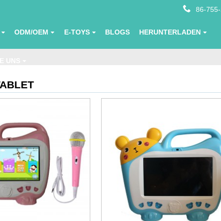
86-755
ODM/OEM
E-TOYS
BLOGS
HERUNTERLADEN
E UNS
TABLET