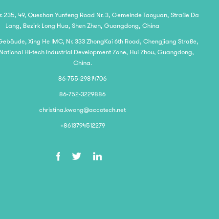
 235, 49, Queshan Yunfeng Road Nr. 3, Gemeinde Taoyuan, Straße Da
Lang, Bezirk Long Hua, Shen Zhen, Guangdong, China
 Gebäude, Xing He IMC, Nr. 333 ZhongKai 6th Road, Chengjiang Straße,
National Hi-tech Industrial Development Zone, Hui Zhou, Guangdong,
China.
86-755-29814706
86-752-3229886
christina.kwong@accotech.net
+8613794512279