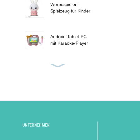
Werbespieler-
Spielzeug für Kinder
Android-Tablet-PC
mit Karaoke-Player
Hörbücher,
Sprachen lernen,
Lesen, Stift
Pilz-angepasster
Meisterlernstift
UNTERNEHMEN