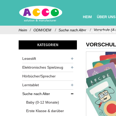
HEIM
ÜBER UNS
Vorschule (4-
Heim
ODM/OEM
Suche nach Alter
KONTAKTIEREN SI
VORSCHULE
KATEGORIEN
Lesestift
Elektronisches Spielzeug
Hörbücher/Sprecher
Lerntablet
Suche nach Alter
Baby (0-12 Monate)
Erste Klasse & darüber