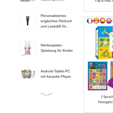
Flip & Pass 
Personalisiertes
englisches Hörbuch
und Lesestift für...
Werbespieler-
Spielzeug für Kinder
Android-Tablet-PC
mit Karaoke-Player
5 Sprac
Hörbücher,
Heimgebr
Sprachen lernen,
Lesen, Stift