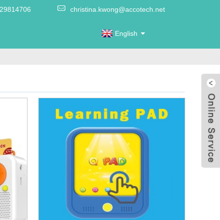
-29814706
christina.kwong@accotech.net
English