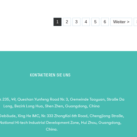
1
2
3
4
5
6
Weiter >
KONTAKTIEREN SIE UNS
 235, 49, Queshan Yunfeng Road Nr. 3, Gemeinde Taoyuan, Straße Da
Lang, Bezirk Long Hua, Shen Zhen, Guangdong, China
 Gebäude, Xing He IMC, Nr. 333 ZhongKai 6th Road, Chengjiang Straße,
National Hi-tech Industrial Development Zone, Hui Zhou, Guangdong,
China.