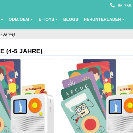
86-755
ODM/OEM
E-TOYS
BLOGS
HERUNTERLADEN
5 Jahre)
E UNS
 (4-5 JAHRE)