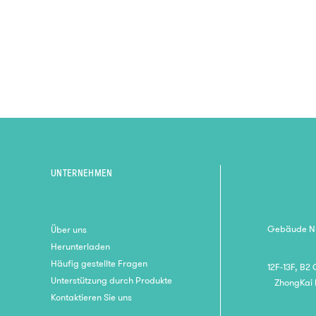
Pilz-angepasster
Meisterlernstift
UNTERNEHMEN
Gebäude Nr.
Über uns
Herunterladen
Häufig gestellte Fragen
12F-13F, B2
Unterstützung durch Produkte
ZhongKai 
Kontaktieren Sie uns