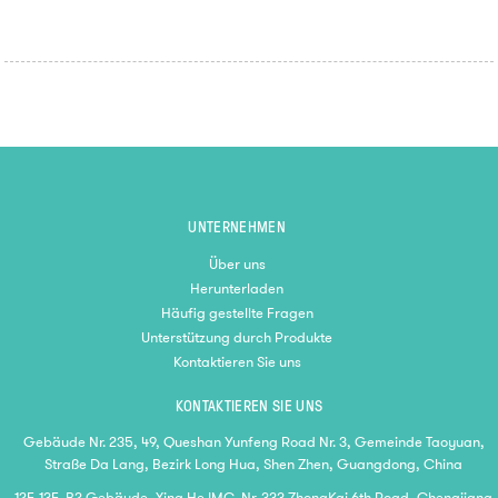
UNTERNEHMEN
Über uns
Herunterladen
Häufig gestellte Fragen
Unterstützung durch Produkte
Kontaktieren Sie uns
KONTAKTIEREN SIE UNS
Gebäude Nr. 235, 49, Queshan Yunfeng Road Nr. 3, Gemeinde Taoyuan,
Straße Da Lang, Bezirk Long Hua, Shen Zhen, Guangdong, China
12F-13F, B2 Gebäude, Xing He IMC, Nr. 333 ZhongKai 6th Road, Chengjiang