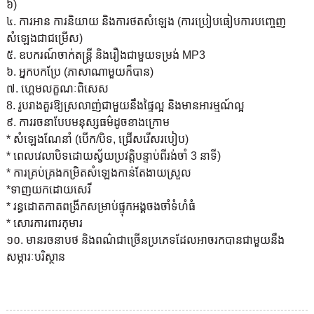
៦)
៤. ការអាន ការនិយាយ និងការថតសំឡេង (ការប្រៀបធៀបការបញ្ចេញ
សំឡេងជាជម្រើស)
៥. ឧបករណ៍ចាក់តន្ត្រី និងរឿងជាមួយទម្រង់ MP3
៦. អ្នកបកប្រែ (ភាសាណាមួយក៏បាន)
៧. ហ្គេម
លក្ខណៈពិសេស
8. រូបរាងគួរឱ្យស្រលាញ់ជាមួយនឹងផ្ទៃល្អ និងមានអារម្មណ៍ល្អ
៩. ការរចនាបែបមនុស្សធម៌ដូចខាងក្រោម
* សំឡេង​ណែនាំ (បើក/បិទ, ជ្រើសរើស​របៀប)
* ពេលវេលាបិទដោយស្វ័យប្រវត្តិបន្ទាប់ពីរង់ចាំ 3 នាទី)
* ការគ្រប់គ្រងកម្រិតសំឡេងកាន់តែងាយស្រួល
*ទាញយកដោយសេរី
* រន្ធដោតកាតពង្រីកសម្រាប់ផ្ទុកអង្គចងចាំទំហំធំ
* សោរការពារកុមារ
១០. មានរចនាបថ និងពណ៌ជាច្រើនប្រភេទដែលអាចរកបានជាមួយនឹង
សម្ភារៈបរិស្ថាន