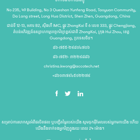
No 235, 49 Building, No 3 Queshan Yunfeng Road, Taoyuan Community,
Da Lang street, Long Hua District, Shen Zhen, Guangdong, China
ជាន់ទី 12-13, អគារ B2, ស៊ីងហឺ IMC, ផ្លូវ ZhongKai ទី 6 លេខ 333, ផ្លូវ Chengjiang,
តំបន់អភិវឌ្ឍន៍ឧស្សាហកម្មបច្ចេកវិទ្យាខ្ពស់ជាតិ ZhongKai, ក្រុង Hui Zhou, ខេត្ត
Guangdong, ប្រទេសចិន។
៨៦-៧៥៥-២៩៨១៤៧០៦
៨៦-៧៥២- ៣២២៩៨៨៦
christina.kwong@accotech.net
+៨៦១៣៧៩៤៥១២២៧៩
សម្រាប់ការសាកសួរអំពីផលិតផល ឬបញ្ជីតម្លៃរបស់យើង សូមទុកអ៊ីមែលរបស់អ្នកមកយើង ហើយ
យើងនឹងទាក់ទងអ្នកវិញក្នុងរយៈពេល 24 ម៉ោង។