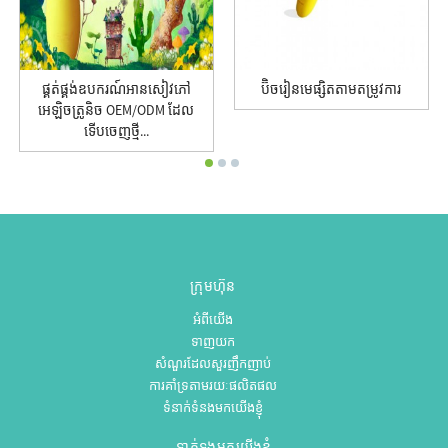
ផ្គត់ផ្គង់ឧបករណ៍អានសៀវភៅ
ប៊ិចរៀនមេផ្សិតតាមតម្រូវការ
អេឡិចត្រូនិច OEM/ODM ដែល
ទើបចេញថ្មី...
ក្រុមហ៊ុន
អំពីយើង
ទាញយក
សំណួរដែលសួរញឹកញាប់
ការគាំទ្រតាមរយៈផលិតផល
ទំនាក់ទំនងមកយើងខ្ញុំ
ទាក់ទងមកយើងខ្ញុំ