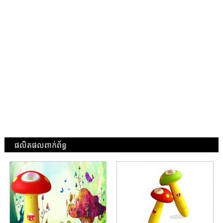
ផលិតផលពាក់ព័ន្ធ