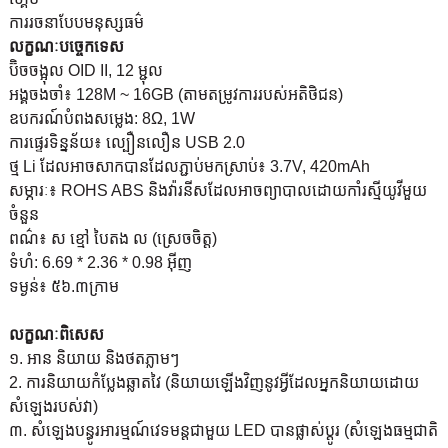
ការរចនាបែបមនុស្សធម៌
លក្ខណៈបច្ចេកទេស
ប៊ិច​ចង្អុល OID II, 12 ម្ជុល
អង្គចងចាំ៖ 128M ~ 16GB (តាមតម្រូវការរបស់អតិថិជន)
ឧបករណ៍បំពងសម្លេង: 8Ω, 1W
ការផ្ទេរទិន្នន័យ៖ ល្បឿនលឿន USB 2.0
ថ្ម Li ដែលអាចសាកបានដែលភ្ជាប់មកស្រាប់៖ 3.7V, 420mAh
សម្ភារៈ៖ ROHS ABS និងវ៉ារនីសដែលអាចព្យាបាលដោយកាំរស្មីយូវីមួយ
ចំនួន
ពណ៌៖ ស ខ្មៅ បៃតង ល (ស្រេចចិត្ត)
ទំហំ: 6.69 * 2.36 * 0.98 អ៊ីញ
ទម្ងន់៖ ៥៦.៣ក្រាម
លក្ខណៈពិសេស
១. អាន និយាយ និងថតភ្លាមៗ
2. ការនិយាយកំប្លែងឆ្លាតវៃ (និយាយឡើងវិញនូវអ្វីដែលអ្នកនិយាយដោយ
សំឡេងរបស់វា)
៣. សំឡេង​បន្ធូរ​អារម្មណ៍​វេទមន្ត​ជាមួយ LED បាន​ផ្លាស់ប្ដូរ (សំឡេង​ធម្មជាតិ