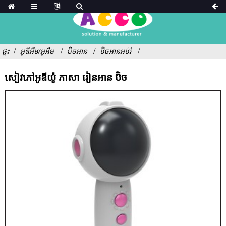
ផ្ទះ
អូឌីអឹម/អូអឹម
ប៊ិចអាន
ប៊ិចអានអប់រំ
សៀវភៅអូឌីយ៉ូ ភាសា រៀនអាន ប៊ិច