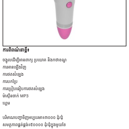
ការពិពណ៌នាខ្លី៖
ចង្អុល​ដើម្បី​អាន​ពាក្យ ប្រយោគ និង​កថាខណ្ឌ
ការអានឡើងវិញ
ការថតសំឡេង
ការបកប្រែ
ការប្រៀបធៀបការថតសំឡេង
ម៉ាស៊ីនចាក់ MP3
ហ្គេម
បរិមាណបញ្ជាទិញអប្បបរមា៖
៣០០០ ដុំ/ដុំ
សមត្ថភាពផ្គត់ផ្គង់៖
៥០០០០ ដុំ/ដុំក្នុងមួយខែ