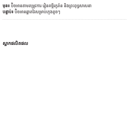
មុន៖
ប៊ិចអានតាមតម្រូវការ រៀនគម្ពីរកូរ៉ាន និងព្រះពុទ្ធសាសនា
បន្ទាប់៖
ប៊ិចអានឆ្លាតវៃសម្រាប់ក្មេងតូចៗ
ស្លាកផលិតផល