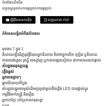
កំពង់ផែ៖
សិនជិន
លក្ខខណ្ឌទូទាត់៖
ការផ្ទេរប្រាក់/ការផ្ទេរប្រាក់
ផ្ញើអ៊ីមែលមកយើង
ទាញយកជា PDF
ព័ត៌មានលម្អិតអំពីផលិតផល
មុខងារ 7 ក្នុង 1
និយាយឡើងវិញនូវអ្វីដែលអ្នកនិយាយ មិនថាអ្នកសើច ច្រៀង ឬនិយាយ
ភាសាអង់គ្លេស រុស្ស៊ី អេស្ប៉ាញ ឬភាសាផ្សេងទៀតទេ ជាភាសារបស់វាផ្ទាល់
សំឡេងមនុស្សយន្ត
ភ្លើង​ខ្ពស់
អ្នកអានភ្លាមៗ
ឆ្លាតនិយាយកំប្លែង
សំឡេង​បន្ធូរ​អារម្មណ៍​ដ៏​អស្ចារ្យ​ជាមួយ​នឹង​ភ្លើង LED បាន​ផ្លាស់ប្ដូរ
កម្មវិធីចាក់តន្ត្រី និងរឿង
អ្នកបកប្រែ (គាំទ្រ
ភាសាខុសគ្នា
ហ្គេម