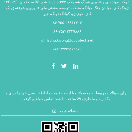
۱۲F-۱۳F، ساختمان B2، شرکت مهندسی و فناوری شینگ هه، پلاک ۳۳۳ جاده ششم
ژونگ کای، خیابان چنگ جیانگ، منطقه توسعه صنعتی ملی فناوری پیشرفته ژونگ
کای، هوی ژو، گوانگ دونگ، چین.
۸۶-۷۵۵-۲۹۸۱۴۷۰۶
۸۶-۷۵۲- ۳۲۲۹۸۸۶
christina.kwong@accotech.net
‎+۸۶۱۳۷۹۴۵۱۲۲۷۹‎
برای سوالات مربوط به محصولات یا لیست قیمت ما، لطفا ایمیل خود را برای ما
بگذارید و ما ظرف 24 ساعت با شما تماس خواهیم گرفت.
استعلام قیمت