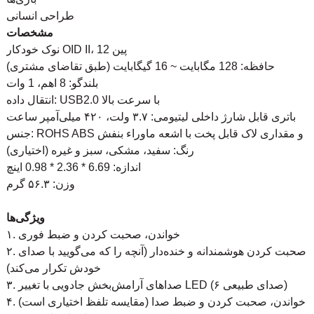
طراحی انسانی
مشخصات
نوک خودکار OID II، 12 پین
حافظه: 128 مگابایت ~ 16 گیگابایت (طبق تقاضای مشتری)
بلندگو: 8 اهم، 1 وات
انتقال داده: USB2.0 با سرعت بالا
باتری قابل شارژ داخلی لیتیومی: ۳.۷ ولت، ۴۲۰ میلی‌آمپر ساعت
جنس: ROHS ABS و مقداری لاک قابل پخت با اشعه ماوراء بنفش
رنگ: سفید، مشکی، سبز و غیره (اختیاری)
اندازه: 6.69 * 2.36 * 0.98 اینچ
وزن: ۵۶.۳ گرم
ویژگی‌ها
۱. خواندن، صحبت کردن و ضبط فوری
۲. صحبت کردن هوشمندانه و خنده‌دار (آنچه را که می‌گویید با صدای
خودش تکرار می‌کند)
۳. صداهای آرامش‌بخش جادویی با تغییر LED (۶ صدای طبیعی)
۴. خواندن، صحبت کردن و ضبط صدا (مقایسه تلفظ اختیاری است)