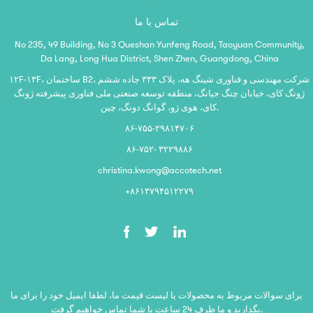
تماس با ما
No 235, 49 Building, No 3 Queshan Yunfeng Road, Taoyuan Community,
Da Lang, Long Hua District, Shen Zhen, Guangdong, China
۱۲F-۱۳F، ساختمان B2، شرکت مهندسی و فناوری شینگ هه، پلاک ۳۳۳ جاده ششم
ژونگ کای، خیابان چنگ جیانگ، منطقه توسعه صنعتی ملی فناوری پیشرفته ژونگ
کای، هوی ژو، گوانگ دونگ، چین.
۸۶-۷۵۵-۲۹۸۱۴۷۰۶
۸۶-۷۵۲- ۳۲۲۹۸۸۶
christina.kwong@accotech.net
‎+۸۶۱۳۷۹۴۵۱۲۲۷۹‎
برای سوالات مربوط به محصولات یا لیست قیمت ما، لطفا ایمیل خود را برای ما
بگذارید و ما ظرف 24 ساعت با شما تماس خواهیم گرفت.