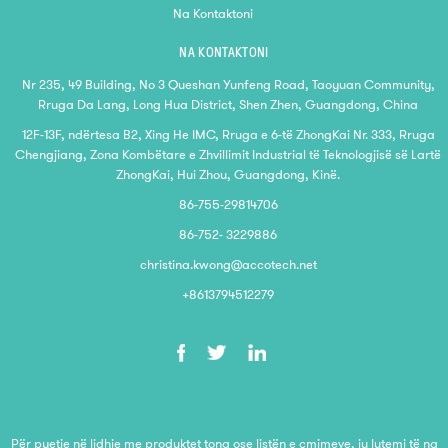
Na Kontaktoni
NA KONTAKTONI
Nr 235, 49 Building, No 3 Queshan Yunfeng Road, Taoyuan Community,
Rruga Da Lang, Long Hua District, Shen Zhen, Guangdong, China
12F-13F, ndërtesa B2, Xing He IMC, Rruga e 6-të ZhongKai Nr. 333, Rruga
Chengjiang, Zona Kombëtare e Zhvillimit Industrial të Teknologjisë së Lartë
ZhongKai, Hui Zhou, Guangdong, Kinë.
86-755-29814706
86-752- 3229886
christina.kwong@accotech.net
+8613794512279
Për pyetje në lidhje me produktet tona ose listën e çmimeve, ju lutemi të na