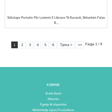
Stilolaps Portativ Për Leximin E Librave Të Kuranit, Shkarkim Falas
R...
Faqja 1 / 9
1
2
3
4
5
6
Tjetra >
>>
KOMPANI
Rreth Nesh
Shkarko
Pyetje të shpeshta
Mbështetje sipas Produkteve