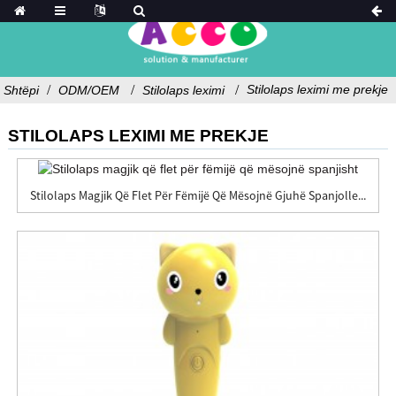
Stilolaps leximi me prekje
Shtëpi
ODM/OEM
Stilolaps leximi
STILOLAPS LEXIMI ME PREKJE
Stilolaps Magjik Që Flet Për Fëmijë Që Mësojnë Gjuhë Spanjolle...