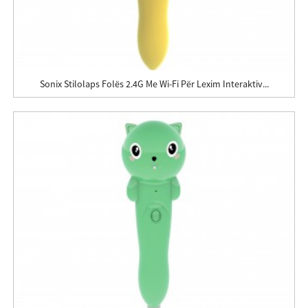
Sonix Stilolaps Folës 2.4G Me Wi-Fi Për Lexim Interaktiv...