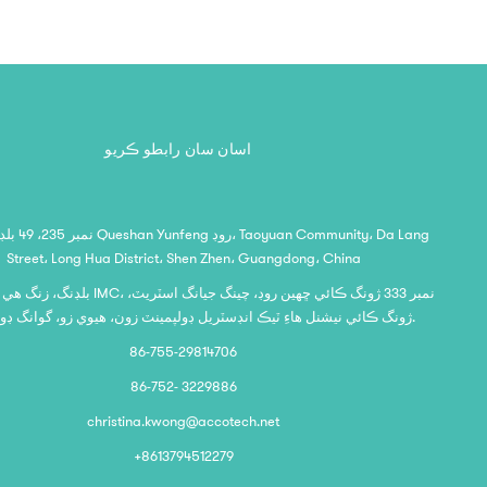
اسان سان رابطو ڪريو
Street، Long Hua District، Shen Zhen، Guangdong، China
 B2
ژونگ ڪائي نيشنل هاءِ ٽيڪ انڊسٽريل ڊولپمينٽ زون، هيوي زو، گوانگ ڊونگ، چين.
86-755-29814706
86-752- 3229886
christina.kwong@accotech.net
+8613794512279