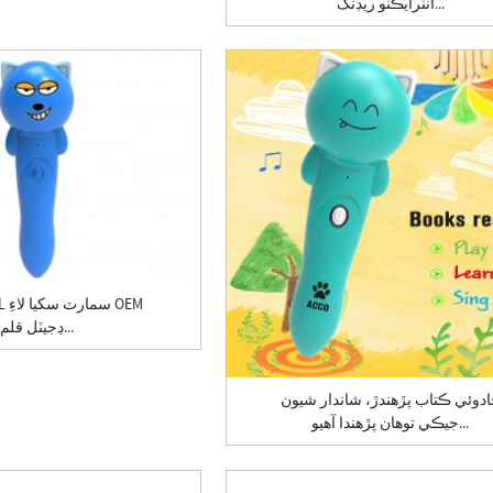
انٽرايڪٽو ريڊنگ...
ڊجيٽل قلم...
دوئي ڪتاب پڙهندڙ، شاندار شيون
جيڪي توهان پڙهندا آهيو...