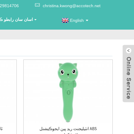
-29814706
christina.kwong@accotech.net
اسان سان رابطو ڪ
English
انٽيليجنٽ ريڊ پين ايجوڪيشنل ABS