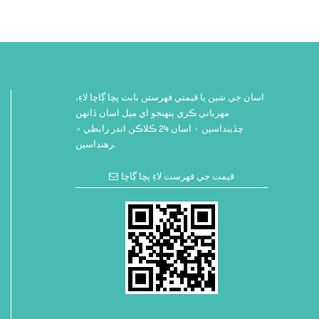
اسان جي شين يا قيمتي فهرستن بابت پڇا ڳاڇا لاءِ،
مهرباني ڪري پنهنجو اي ميل اسان ڏانهن
ڇڏينداسين ۽ اسان 24 ڪلاڪن اندر رابطي ۾
رهنداسين.
قيمت جي فهرست لاءِ پڇا ڳاڇا