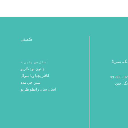
مشروم ڪسٽمائيز
ماسٽر لرننگ قلم
ڪمپني
نمبر 235، 49 بلڊنگ، نمبر 3 Queshan Yunfeng روڊ، Taoyuan Community، Da Lang
اسان جي باري ۾
ڊائون لوڊ ڪريو
اڪثر پڇيا ويا سوال
12F-13F، بلڊنگ، زنگ هي IMC، نمبر 333 ژونگ ڪائي ڇهين روڊ، چينگ جيانگ اسٽريٽ،
شين جي مدد
اسان سان رابطو ڪريو