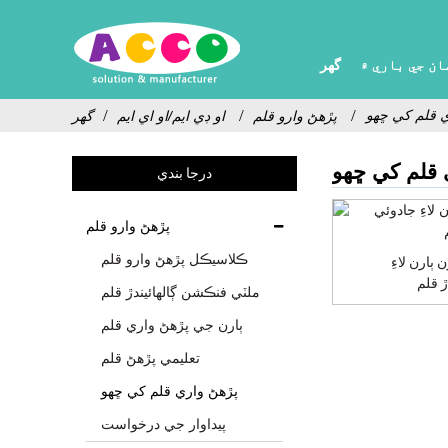
ان جي باري ۾
گھر
ي قلم کي ڇهو
پڙهڻ وارو قلم
او ڊي ايم/او اي ايم
گھر
 قلم کي ڇهو
درجا بندي
پڙهڻ وارو قلم
ڪلاسيڪل پڙهڻ وارو قلم
ٻارن لاءِ
ملٽي فنڪشن ڳالهائيندڙ قلم
ٻارن جي پڙهڻ واري قلم
تعليمي پڙهڻ قلم
پڙهڻ واري قلم کي ڇهو
پيداوار جي درخواست