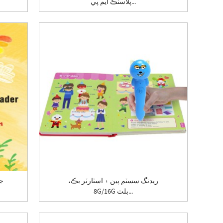
پلاسٽڪ ايم پي...
ريڊنگ سسٽم پين ۽ اسٽارٽر بڪ،
جا
8G/16G بلٽ...