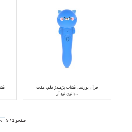
قرآن پورٽيبل ڪتاب پڙهندڙ قلم، مفت
ڪتا
ڊائون لوڊ آر...
صفحو 1 / 9
>