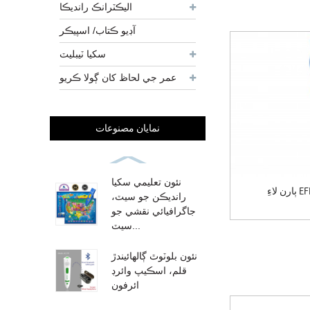
اليڪٽرانڪ رانديڪا
آڊيو ڪتاب/ اسپيڪر
سکيا ٽيبليٽ
عمر جي لحاظ کان ڳولا ڪريو
نمايان مصنوعات
نئون تعليمي سکيا
ٻارن لاءِ EFL سمارٽ سکيا لاءِ OEM
رانديڪن جو سيٽ،
جاگرافيائي نقشي جو
سيٽ...
نئون بلوٽوٿ ڳالهائيندڙ
قلم، اسڪيپ وائرڊ
ائرفون