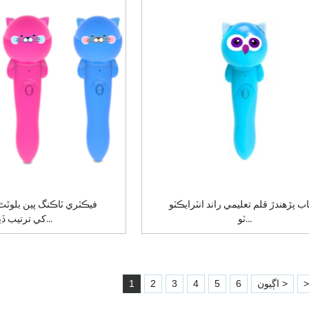
ب پڙهندڙ قلم تعليمي راند انٽرايڪٽو
فيڪٽري ٽاڪنگ پين بلوٿٿ 
ٽو...
کي ترتيب ڏيو...
>
اڳيون >
6
5
4
3
2
1