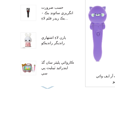
حسب ضرورت
انگريزي سائونڊ بڪ ۽
بڪ ريڊر قلم لاءِ...
ٻارن لاءِ اشتهاري
رانديگر رانديڪو
ڪاروائي پليئر سان گڏ
اينڊرائيڊ ٽيبليٽ پي
سي
آر ايف وائي
آڊيو ڪتاب ٻوليون
سکڻ پڙهڻ قلم