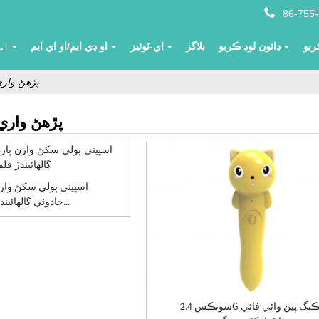
86-755
ريو
ڊائون لوڊ ڪريو
بلاگز
اي-ٽوئيز
او ڊي ايم/او اي ايم
اس
پڙهڻ وار
پڙهڻ واري
اسپيني ٻولي سکڻ وارن 
جادوئي ڳالهائيندڙ قلم...
سونڪس 2.4G ٽاڪنگ پين وائي فائي