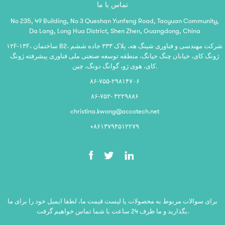
تماس با ما
No 235, 49 Building, No 3 Queshan Yunfeng Road, Taoyuan Community,
Da Lang, Long Hua District, Shen Zhen, Guangdong, China
۱۲F-۱۳F، ساختمان B2، شرکت مهندسی و فناوری شینگ هه، پلاک ۳۳۳ جاده ششم
ژونگ کای، خیابان چنگ جیانگ، منطقه توسعه صنعتی ملی فناوری پیشرفته ژونگ
کای، هوی ژو، گوانگ دونگ، چین.
۸۶-۷۵۵-۲۹۸۱۴۷۰۶
۸۶-۷۵۲- ۳۲۲۹۸۸۶
christina.kwong@accotech.net
‎+۸۶۱۳۷۹۴۵۱۲۲۷۹‎
برای سوالات مربوط به محصولات یا لیست قیمت ما، لطفا ایمیل خود را برای ما
بگذارید و ما ظرف 24 ساعت با شما تماس خواهیم گرفت.