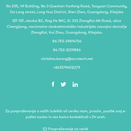
No 235, 49 Building, No 3 Queshan Yunfeng Road, Taoyuan Community,
Da Lang street, Long Hua District, Shen Zhen, Guangdong, Kitajska
12F-13F, stavba B2, Xing He IMC, št. 333 ZhongKai 6th Road, ulica
Chengjiang, nacionalno visokotehnološko industrijsko razvojno območje
ZhongKai, Hui Zhou, Guangdong, Kitajska.
86-755-29814706
86-752-3229886
christina.kwong@accotech.net
+8613794512279
Za povpraševanja o naših izdelkih ali ceniku nam, prosim, pustite svoj e-
poštni naslov in vas bomo kontaktirali v 24 urah.
Povpraševanje za cenik