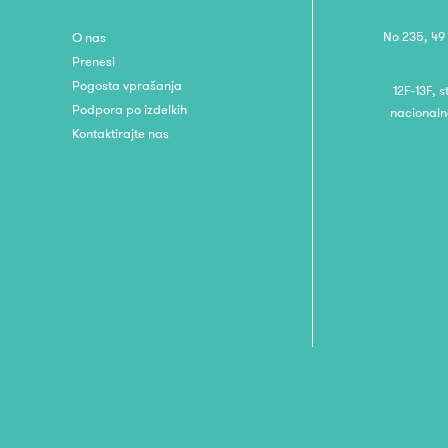
No 235, 49
O nas
Prenesi
Pogosta vprašanja
12F-13F, 
Podpora po izdelkih
nacionaln
Kontaktirajte nas