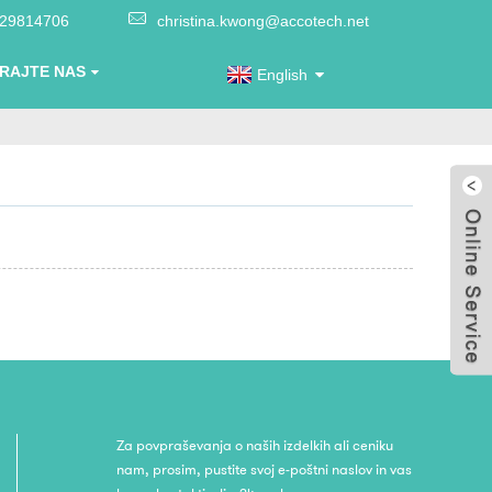
-29814706
christina.kwong@accotech.net
RAJTE NAS
English
Za povpraševanja o naših izdelkih ali ceniku
nam, prosim, pustite svoj e-poštni naslov in vas