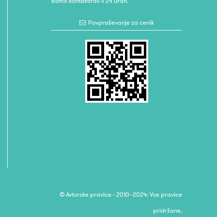
bomo kontaktirali v 24 urah.
Povpraševanje za cenik
© Avtorske pravice - 2010–2024: Vse pravice
pridržane.