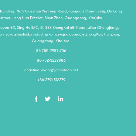
 Building, No 3 Queshan Yunfeng Road, Taoyuan Community, Da Lang
street, Long Hua District, Shen Zhen, Guangdong, Kitajska
stavba B2, Xing He IMC, št. 333 ZhongKai 6th Road, ulica Chengjiang,
o visokotehnološko industrijsko razvojno območje ZhongKai, Hui Zhou,
Guangdong, Kitajska.
86-755-29814706
86-752-3229886
christina.kwong@accotech.net
+8613794512279