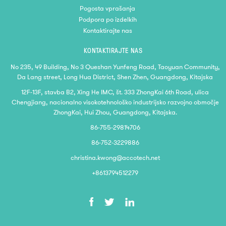
Pogosta vprašanja
Podpora po izdelkih
Kontaktirajte nas
KONTAKTIRAJTE NAS
No 235, 49 Building, No 3 Queshan Yunfeng Road, Taoyuan Community,
Da Lang street, Long Hua District, Shen Zhen, Guangdong, Kitajska
12F-13F, stavba B2, Xing He IMC, št. 333 ZhongKai 6th Road, ulica
Chengjiang, nacionalno visokotehnološko industrijsko razvojno območje
ZhongKai, Hui Zhou, Guangdong, Kitajska.
86-755-29814706
86-752-3229886
christina.kwong@accotech.net
+8613794512279