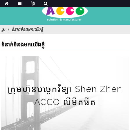
ទំនាក់ទំនងមកយើងខ្ញុំ
ផ្ទះ
ទំនាក់ទំនងមកយើងខ្ញុំ
ក្រុមហ៊ុនបច្ចេកវិទ្យា Shen Zhen
ACCO លីមីតធីត