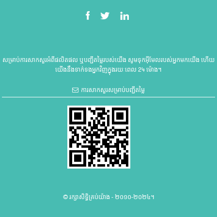
សម្រាប់ការសាកសួរអំពីផលិតផល ឬបញ្ជីតម្លៃរបស់យើង សូមទុកអ៊ីមែលរបស់អ្នកមកយើង ហើយ
យើងនឹងទាក់ទងអ្នកវិញក្នុងរយៈពេល 24 ម៉ោង។
ការសាកសួរសម្រាប់បញ្ជីតម្លៃ
© រក្សាសិទ្ធិគ្រប់យ៉ាង - ២០១០-២០២៤។