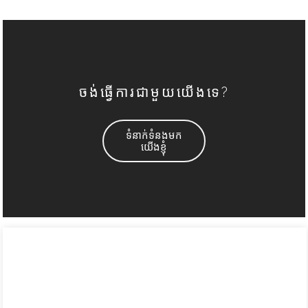
ចង់ធ្វើការជាមួយយើងទេ?
ទំនាក់ទំនងមក
យើងខ្ញុំ