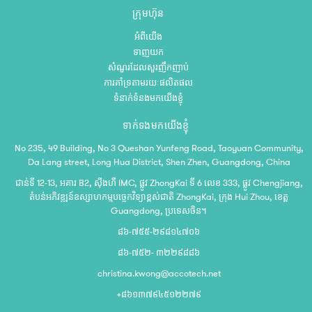
ក្រុមហ៊ុន
អំពីយើង
ទាញយក
សំណួរដែលសួរញឹកញាប់
ការគាំទ្រតាមរយៈផលិតផល
ទំនាក់ទំនងមកយើងខ្ញុំ
ទាក់ទងមកយើងខ្ញុំ
No 235, 49 Building, No 3 Queshan Yunfeng Road, Taoyuan Community,
Da Lang street, Long Hua District, Shen Zhen, Guangdong, China
ជាន់ទី 12-13, អគារ B2, ស៊ីងហឺ IMC, ផ្លូវ ZhongKai ទី 6 លេខ 333, ផ្លូវ Chengjiang,
តំបន់អភិវឌ្ឍន៍ឧស្សាហកម្មបច្ចេកវិទ្យាខ្ពស់ជាតិ ZhongKai, ក្រុង Hui Zhou, ខេត្ត
Guangdong, ប្រទេសចិន។
៨៦-៧៥៥-២៩៨១៤៧០៦
៨៦-៧៥២- ៣២២៩៨៨៦
christina.kwong@accotech.net
+៨៦១៣៧៩៤៥១២២៧៩