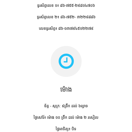
ទូរស័ព្ទលេខ ១៖ ៨៦-៧៥៥-២៩៨១៤៧០៦
ទូរស័ព្ទលេខ ២៖ ៨៦-៧៥២- ៣២២៩៨៨៦
លេខទូរស័ព្ទ៖ ៨៦-១៣៧៩៤៥១២២៧៩
ម៉ោង
ច័ន្ទ - សុក្រ: ៩ព្រឹក ដល់ ៦ល្ងាច
ថ្ងៃសៅរ៍៖ ម៉ោង ១០ ព្រឹក ដល់ ម៉ោង ២ រសៀល
ថ្ងៃអាទិត្យ៖ បិទ