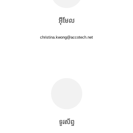
អ៊ីមែល
christina.kwong@accotech.net
ទូរស័ព្ទ