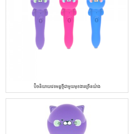
ប៊ិចនិយាយវេទមន្តថ្មីជាមួយមុខងារច្រើនយ៉ាង