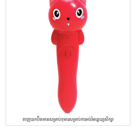
ទាញយកប៊ិចអានសម្រាប់កុមារសម្រាប់ការអប់រំមត្តេយ្យសិក្សា