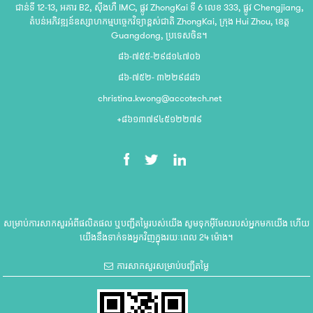
ជាន់ទី 12-13, អគារ B2, ស៊ីងហឺ IMC, ផ្លូវ ZhongKai ទី 6 លេខ 333, ផ្លូវ Chengjiang,
តំបន់អភិវឌ្ឍន៍ឧស្សាហកម្មបច្ចេកវិទ្យាខ្ពស់ជាតិ ZhongKai, ក្រុង Hui Zhou, ខេត្ត
Guangdong, ប្រទេសចិន។
៨៦-៧៥៥-២៩៨១៤៧០៦
៨៦-៧៥២- ៣២២៩៨៨៦
christina.kwong@accotech.net
+៨៦១៣៧៩៤៥១២២៧៩
សម្រាប់ការសាកសួរអំពីផលិតផល ឬបញ្ជីតម្លៃរបស់យើង សូមទុកអ៊ីមែលរបស់អ្នកមកយើង ហើយ
យើងនឹងទាក់ទងអ្នកវិញក្នុងរយៈពេល 24 ម៉ោង។
ការសាកសួរសម្រាប់បញ្ជីតម្លៃ