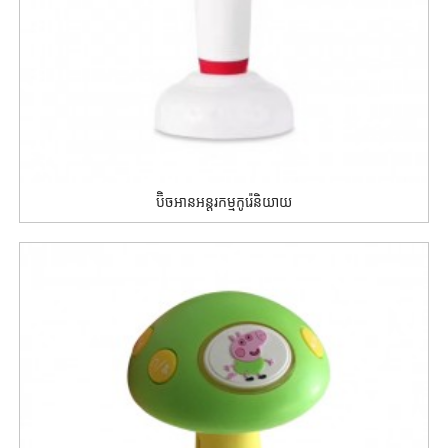
ប៊ិចអានអន្តរកម្មកូរ៉េនិយាយ