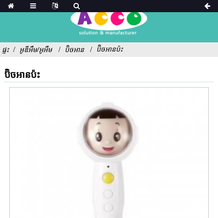
ប៊ិចអានប៉ះ
ផ្ទះ
អូឌីអឹម/អូអឹម
ប៊ិចអាន
ប៊ិចអានប៉ះ