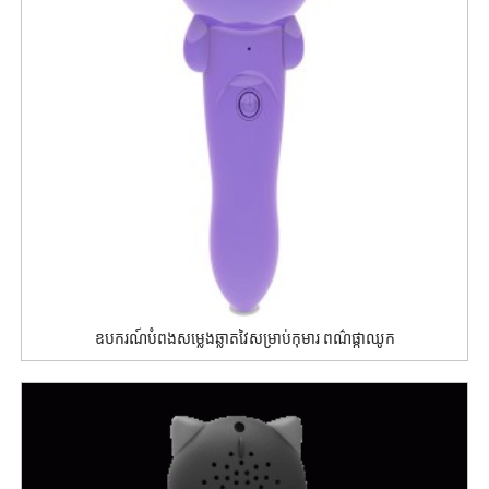
ឧបករណ៍បំពងសម្លេងឆ្លាតវៃសម្រាប់កុមារ ពណ៌ផ្កាឈូក