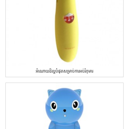
អំណោយដ៏ល្អបំផុតសម្រាប់ការអប់រំកុមារ