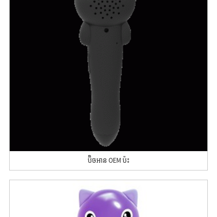
ប៊ិចអាន OEM ប៉ះ