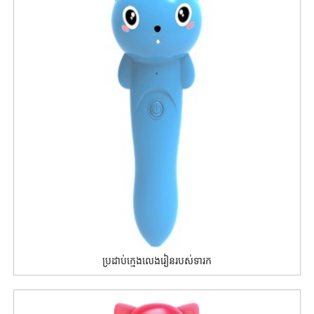
ប្រដាប់ក្មេងលេងរៀនរបស់ទារក