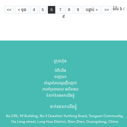
ទំព័រ ៦ /
<<
< មុន
4
5
6
7
8
9
បន្ទាប់ >
>>
៩
ក្រុមហ៊ុន
អំពីយើង
ទាញយក
សំណួរដែលសួរញឹកញាប់
ការគាំទ្រតាមរយៈផលិតផល
ទំនាក់ទំនងមកយើងខ្ញុំ
ទាក់ទងមកយើងខ្ញុំ
No 235, 49 Building, No 3 Queshan Yunfeng Road, Taoyuan Community,
Da Lang street, Long Hua District, Shen Zhen, Guangdong, China