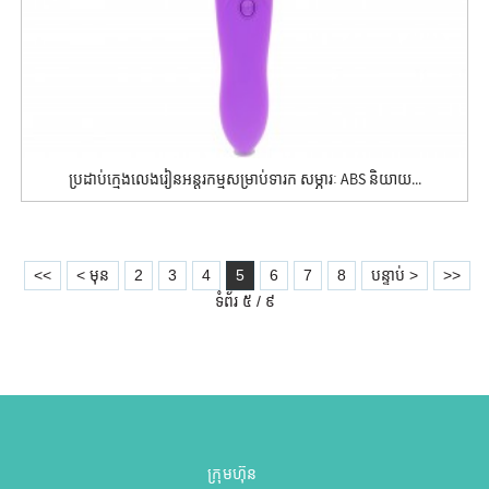
ប្រដាប់ក្មេងលេងរៀនអន្តរកម្មសម្រាប់ទារក សម្ភារៈ ABS និយាយ...
<<
< មុន
2
3
4
5
6
7
8
បន្ទាប់ >
>>
ទំព័រ ៥ / ៩
ក្រុមហ៊ុន