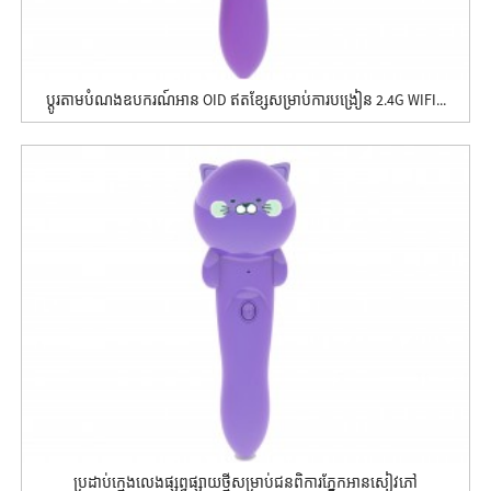
ប្ដូរតាមបំណងឧបករណ៍អាន OID ឥតខ្សែសម្រាប់ការបង្រៀន 2.4G WIFI...
ប្រដាប់ក្មេងលេងផ្សព្វផ្សាយថ្មីសម្រាប់ជនពិការភ្នែកអានសៀវភៅ