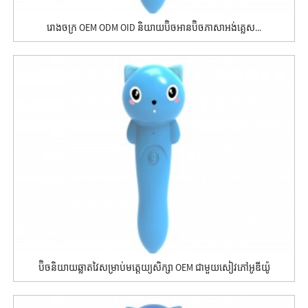
រោងចក្រ OEM ODM OID និយាយប៊ិចអានប៊ិចភាសាអង់គ្លេស...
ប៊ិចនិយាយឆ្លាតវៃសម្រាប់មត្តេយ្យសិក្សា OEM ជាមួយសៀវភៅអូឌីយ៉ូ