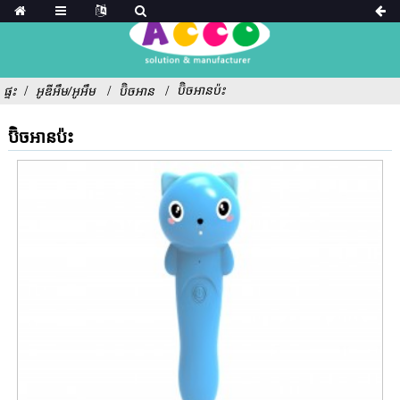
ប៊ិចអានប៉ះ
ផ្ទះ
អូឌីអឹម/អូអឹម
ប៊ិចអាន
ប៊ិចអានប៉ះ