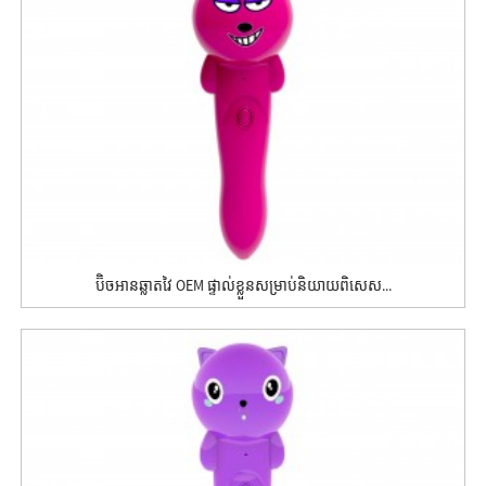
ប៊ិចអានឆ្លាតវៃ OEM ផ្ទាល់ខ្លួនសម្រាប់និយាយពិសេស...