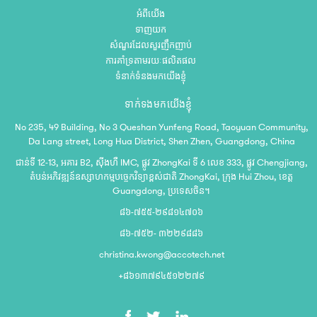
អំពីយើង
ទាញយក
សំណួរដែលសួរញឹកញាប់
ការគាំទ្រតាមរយៈផលិតផល
ទំនាក់ទំនងមកយើងខ្ញុំ
ទាក់ទងមកយើងខ្ញុំ
No 235, 49 Building, No 3 Queshan Yunfeng Road, Taoyuan Community,
Da Lang street, Long Hua District, Shen Zhen, Guangdong, China
ជាន់ទី 12-13, អគារ B2, ស៊ីងហឺ IMC, ផ្លូវ ZhongKai ទី 6 លេខ 333, ផ្លូវ Chengjiang,
តំបន់អភិវឌ្ឍន៍ឧស្សាហកម្មបច្ចេកវិទ្យាខ្ពស់ជាតិ ZhongKai, ក្រុង Hui Zhou, ខេត្ត
Guangdong, ប្រទេសចិន។
៨៦-៧៥៥-២៩៨១៤៧០៦
៨៦-៧៥២- ៣២២៩៨៨៦
christina.kwong@accotech.net
+៨៦១៣៧៩៤៥១២២៧៩