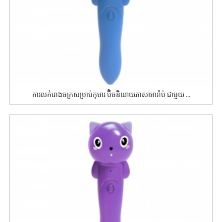
ការលក់រោងចក្រសម្រាប់កុមារ ប៊ិចនិយាយភាសាអារ៉ាប់ ជាមួយ ...