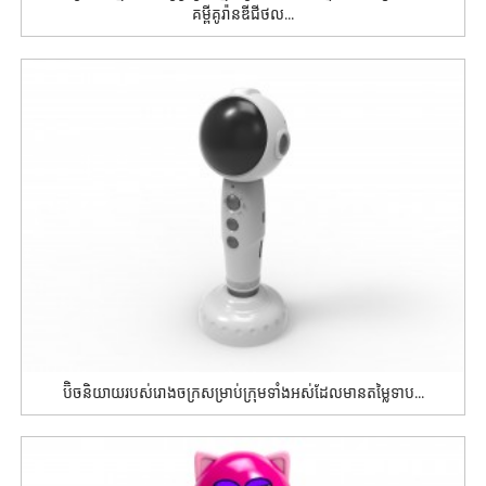
គម្ពីគូរ៉ានឌីជីថល...
ប៊ិចនិយាយរបស់រោងចក្រសម្រាប់ក្រុមទាំងអស់ដែលមានតម្លៃទាប...