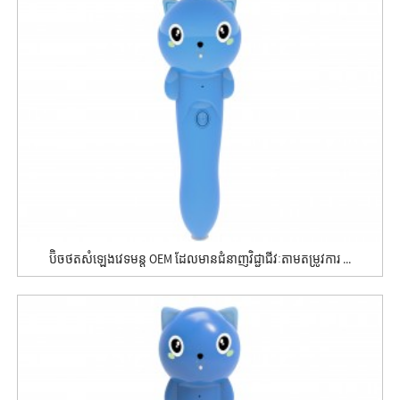
ប៊ិចថតសំឡេងវេទមន្ត OEM ដែលមានជំនាញវិជ្ជាជីវៈតាមតម្រូវការ ...