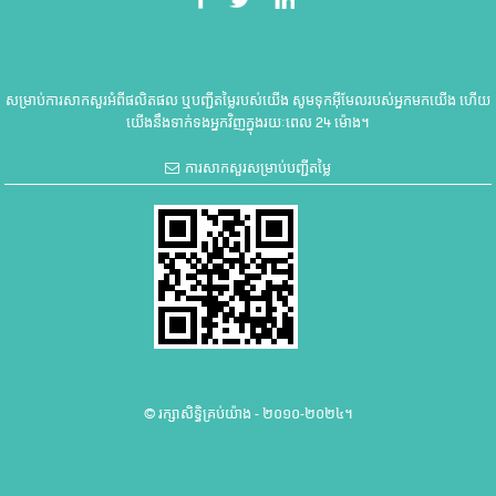
សម្រាប់ការសាកសួរអំពីផលិតផល ឬបញ្ជីតម្លៃរបស់យើង សូមទុកអ៊ីមែលរបស់អ្នកមកយើង ហើយ
យើងនឹងទាក់ទងអ្នកវិញក្នុងរយៈពេល 24 ម៉ោង។
ការសាកសួរសម្រាប់បញ្ជីតម្លៃ
© រក្សាសិទ្ធិគ្រប់យ៉ាង - ២០១០-២០២៤។