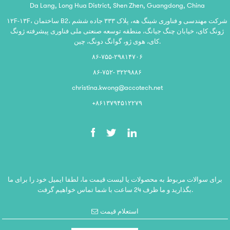
Da Lang, Long Hua District, Shen Zhen, Guangdong, China
۱۲F-۱۳F، ساختمان B2، شرکت مهندسی و فناوری شینگ هه، پلاک ۳۳۳ جاده ششم
ژونگ کای، خیابان چنگ جیانگ، منطقه توسعه صنعتی ملی فناوری پیشرفته ژونگ
کای، هوی ژو، گوانگ دونگ، چین.
۸۶-۷۵۵-۲۹۸۱۴۷۰۶
۸۶-۷۵۲- ۳۲۲۹۸۸۶
christina.kwong@accotech.net
‎+۸۶۱۳۷۹۴۵۱۲۲۷۹‎
برای سوالات مربوط به محصولات یا لیست قیمت ما، لطفا ایمیل خود را برای ما
بگذارید و ما ظرف 24 ساعت با شما تماس خواهیم گرفت.
استعلام قیمت