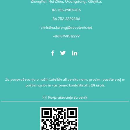
ZhongKai, Hui Zhou, Guangdong, Kitajska.
86-755-29814706
86-752-3229886
christina.kwong@accotech.net
+8613794512279
Za povpraševanja o naših izdelkih ali ceniku nam, prosim, pustite svoj e-
poštni naslov in vas bomo kontaktirali v 24 urah.
Povpraševanje za cenik