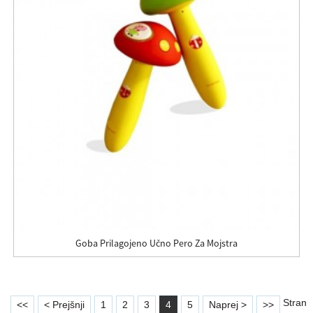
Goba Prilagojeno Učno Pero Za Mojstra
Stran
<<
< Prejšnji
1
2
3
4
5
Naprej >
>>