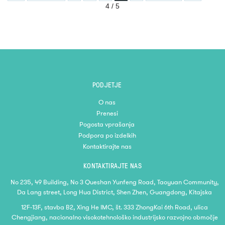
4 / 5
PODJETJE
O nas
Prenesi
Pogosta vprašanja
Podpora po izdelkih
Kontaktirajte nas
KONTAKTIRAJTE NAS
No 235, 49 Building, No 3 Queshan Yunfeng Road, Taoyuan Community,
Da Lang street, Long Hua District, Shen Zhen, Guangdong, Kitajska
12F-13F, stavba B2, Xing He IMC, št. 333 ZhongKai 6th Road, ulica
Chengjiang, nacionalno visokotehnološko industrijsko razvojno območje