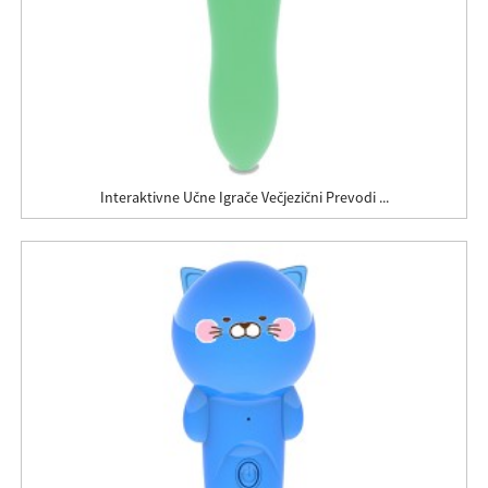
Interaktivne Učne Igrače Večjezični Prevodi ...