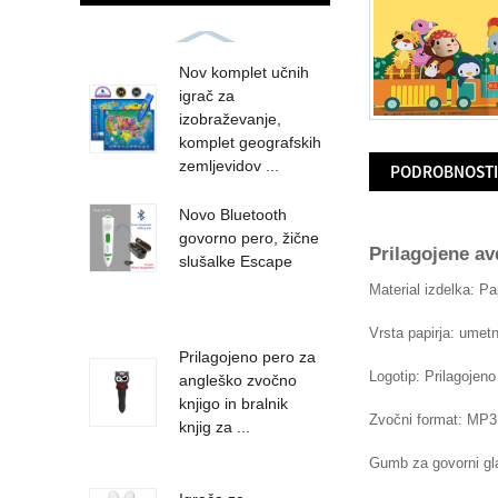
Nov komplet učnih
igrač za
izobraževanje,
komplet geografskih
zemljevidov ...
PODROBNOSTI 
Novo Bluetooth
govorno pero, žične
Prilagojene av
slušalke Escape
Material izdelka: Pa
Vrsta papirja: umetn
Prilagojeno pero za
Logotip: Prilagojeno
angleško zvočno
knjigo in bralnik
Zvočni format: MP3
knjig za ...
Gumb za govorni gl