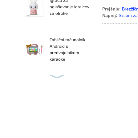
Igrača za
oglaševanje igralcev
Prejšnje:
Brezžič
za otroke
Naprej:
Sistem za 
Tablični računalnik
Android s
predvajalnikom
karaoke
Zvočne knjige
jezikovno učenje
branje pero
goba prilagojeno
učno pero za
mojstra