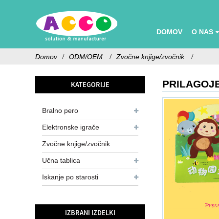
DOMOV
O NAS
Domov
ODM/OEM
Zvočne knjige/zvočnik
PRILAGOJE
KATEGORIJE
Bralno pero
Elektronske igrače
Zvočne knjige/zvočnik
Učna tablica
Iskanje po starosti
IZBRANI IZDELKI