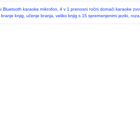
ni Bluetooth karaoke mikrofon, 4 v 1 prenosni ročni domači karaoke zv
branje knjig, učenje branja, veliko knjig s 15 spremenjenimi jeziki, roza