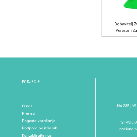
5-V-1 Učni Sistem, Pametno
Dobavitelj Z
Izobraževalno Branje ...
Peresom Za 
PODJETJE
No 235, 49
O nas
Prenesi
Pogosta vprašanja
12F-13F, 
Podpora po izdelkih
nacionaln
Kontaktirajte nas