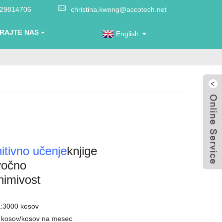
-29814706
christina.kwong@accotech.net
RAJTE NAS
English
itivno učenje
knjige
vočno
nimivost
:
3000 kosov
 kosov/kosov na mesec