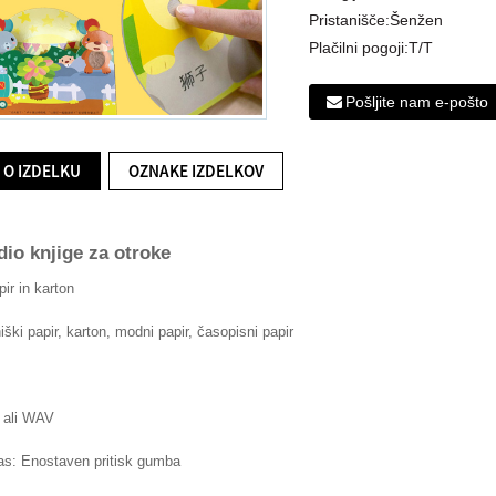
Pristanišče:
Šenžen
Plačilni pogoji:
T/T
Pošljite nam e-pošto
O IZDELKU
OZNAKE IZDELKOV
dio knjige za otroke
pir in karton
iški papir, karton, modni papir, časopisni papir
 ali WAV
as: Enostaven pritisk gumba