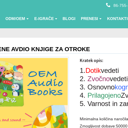
86-755
ODM/OEM
E-IGRAČE
BLOGI
PRENESI
KONTAKTI
NE AVDIO KNJIGE ZA OTROKE
Kratek opis:
1.
Dotik
vedeti
2.
Zvočno
vedeti
3. Osnovno
kogn
4.
Prilagojeno
Z
5. Varnost in za
Minimalna količina naročila
Zmogljivost dobave:
50000