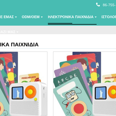
86-755
ΜΕ ΕΜΆΣ
ODM/OEM
ΗΛΕΚΤΡΟΝΙΚΆ ΠΑΙΧΝΊΔΙΑ
ΙΣΤΟΛΌ
ΑΖΊ ΜΑΣ
ΚΆ ΠΑΙΧΝΊΔΙΑ