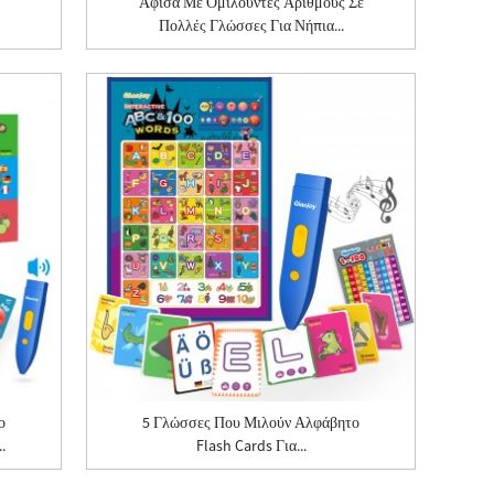
Αφίσα Με Ομιλούντες Αριθμούς Σε
Πολλές Γλώσσες Για Νήπια...
ο
5 Γλώσσες Που Μιλούν Αλφάβητο
.
Flash Cards Για...