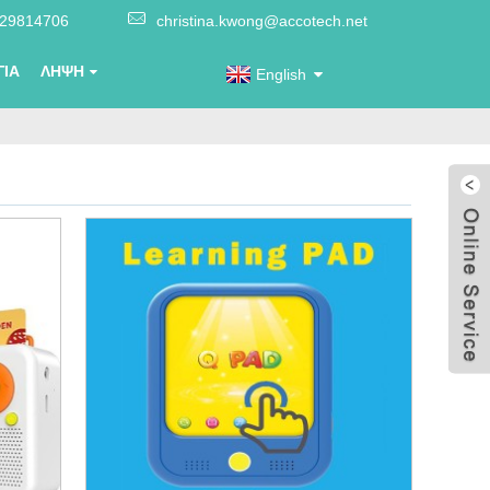
-29814706
christina.kwong@accotech.net
ΓΙΑ
ΛΉΨΗ
English