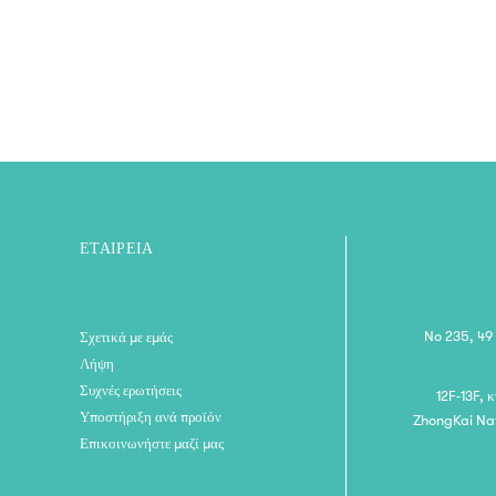
στυλό
ΕΤΑΙΡΕΊΑ
No 235, 49
Σχετικά με εμάς
Λήψη
Συχνές ερωτήσεις
12F-13F, 
Υποστήριξη ανά προϊόν
ZhongKai Nat
Επικοινωνήστε μαζί μας