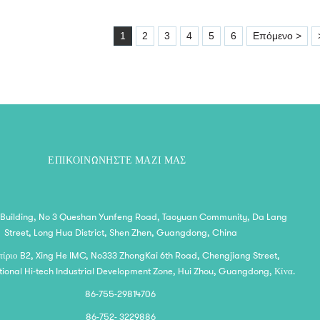
1
2
3
4
5
6
Επόμενο >
ΕΠΙΚΟΙΝΩΝΉΣΤΕ ΜΑΖΊ ΜΑΣ
 Building, No 3 Queshan Yunfeng Road, Taoyuan Community, Da Lang
Street, Long Hua District, Shen Zhen, Guangdong, China
κτίριο B2, Xing He IMC, No333 ZhongKai 6th Road, Chengjiang Street,
ional Hi-tech Industrial Development Zone, Hui Zhou, Guangdong, Κίνα.
86-755-29814706
86-752- 3229886