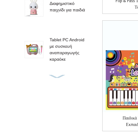
Flip & Pass 
Διαφημιστικό
Τ
παιχνίδι για παιδιά
Tablet PC Android
με συσκευή
αναπαραγωγής
καραόκε
Ηχητικά βιβλία,
γλώσσες,
εκμάθηση, στυλό
ανάγνωσης
Παιδικά 
μανιτάρι
Εκπαιδ
προσαρμοσμένο
master learning