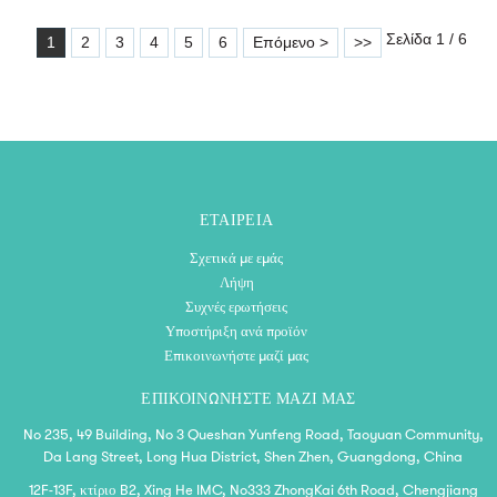
Σελίδα 1 / 6
1
2
3
4
5
6
Επόμενο >
>>
ΕΤΑΙΡΕΊΑ
Σχετικά με εμάς
Λήψη
Συχνές ερωτήσεις
Υποστήριξη ανά προϊόν
Επικοινωνήστε μαζί μας
ΕΠΙΚΟΙΝΩΝΉΣΤΕ ΜΑΖΊ ΜΑΣ
No 235, 49 Building, No 3 Queshan Yunfeng Road, Taoyuan Community,
Da Lang Street, Long Hua District, Shen Zhen, Guangdong, China
12F-13F, κτίριο B2, Xing He IMC, No333 ZhongKai 6th Road, Chengjiang