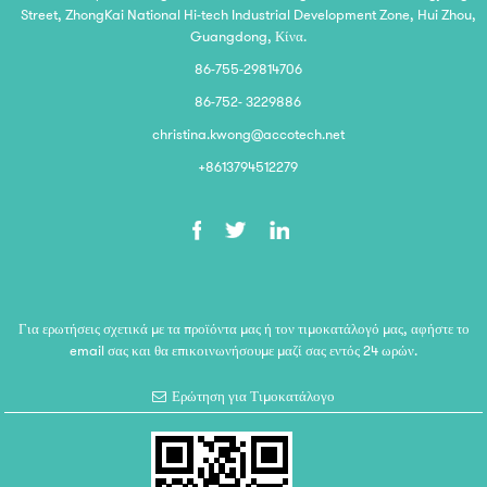
Street, ZhongKai National Hi-tech Industrial Development Zone, Hui Zhou,
Guangdong, Κίνα.
86-755-29814706
86-752- 3229886
christina.kwong@accotech.net
+8613794512279
Για ερωτήσεις σχετικά με τα προϊόντα μας ή τον τιμοκατάλογό μας, αφήστε το
email σας και θα επικοινωνήσουμε μαζί σας εντός 24 ωρών.
Ερώτηση για Τιμοκατάλογο