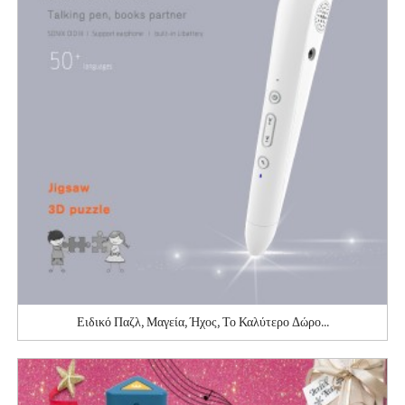
Ειδικό Παζλ, Μαγεία, Ήχος, Το Καλύτερο Δώρο...