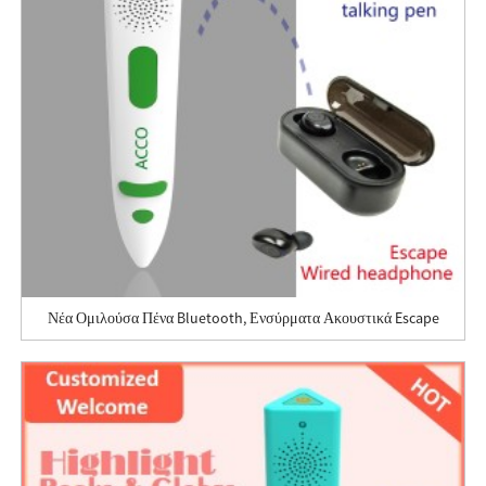
Νέα Ομιλούσα Πένα Bluetooth, Ενσύρματα Ακουστικά Escape