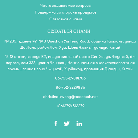
Часто задаваемые вопросы
Поддержка со стороны продуктов
Связаться с нами
СВЯЗАТЬСЯ С НАМИ
№ 235, здание 49, № 3 Queshan Yunfeng Road, община Таоюань, улица
Да Ланг, район Лонг Хуа, Шэнь Чжэнь, Гуандун, Китай
12-13 этажи, корпус B2, индустриальный центр Син Хэ, ул. Чжункай, 6-я
дорога, дом 333, улица Чэнцзян, Национальная высокотехнологичная
промышленная зона Чжункай, Хуэйчжоу, провинция Гуандун, Китай.
86-755-29814706
86-752-3229886
christina.kwong@accotech.net
+8613794512279