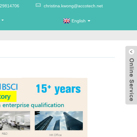
-29814706
christina.kwong@accotech.net
Ь
English