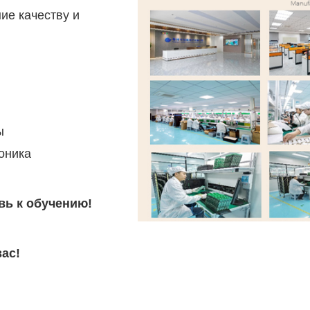
ие качеству и
ы
оника
ь к обучению!
ас!