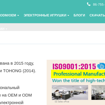
86-755
ODM/OEM
ЭЛЕКТРОННЫЕ ИГРУШКИ
БЛОГИ
СКАЧАТ
АМИ
ана в 2015 году,
 и TOHONG (2014).
иональный
ся на OEM и ODM
электронной