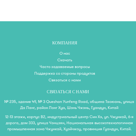
КОМПАНИЯ
О нас
Скачать
Часто задаваемые вопросы
Поддержка со стороны продуктов
Связаться с нами
СВЯЗАТЬСЯ С НАМИ
№ 235, здание 49, № 3 Queshan Yunfeng Road, община Таоюань, улица
Да Ланг, район Лонг Хуа, Шэнь Чжэнь, Гуандун, Китай
12-13 этажи, корпус B2, индустриальный центр Син Хэ, ул. Чжункай, 6-я
дорога, дом 333, улица Чэнцзян, Национальная высокотехнологичная
промышленная зона Чжункай, Хуэйчжоу, провинция Гуандун, Китай.