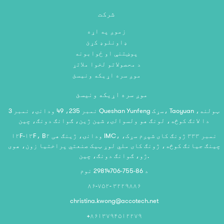
شرکت
زموږ په اړه
ډاونلوډ کړئ
پوښتنې او ځوابونه
د محصولاتو لخوا ملاتړ
موږ سره اړیکه ونیسئ
موږ سره اړیکه ونیسئ
نمبر 235، 49 ودانۍ، نمبر 3 Queshan Yunfeng سړک، Taoyuan ټولنه،
دا لانګ کوڅه، لونګ هو ولسوالۍ، شین ژین، ګوانګ دونګ، چین
۱۲F-۱۳F، B۲ ودانۍ، ژینګ هی IMC، نمبر ۳۳۳ ژونګ کای شپږم سړک،
چینګ جیانګ کوڅه، ژونګ کای ملي لوړ ټیک صنعتي پراختیا زون، هوی
ژو، ګوانګ دونګ، چین.
د 86-755-29814706 نوم
۸۶-۷۵۲- ۳۲۲۹۸۸۶
christina.kwong@accotech.net
+۸۶۱۳۷۹۴۵۱۲۲۷۹