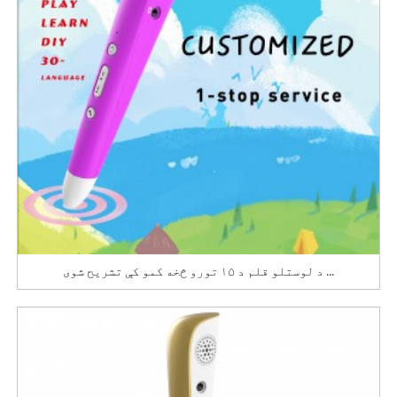
د لوستلو قلم د ۱۵ تورو څخه کمو کې تشریح شوی ...