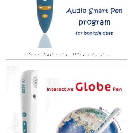
انټلی ګلوب، متقابل، نیلي نړۍ ګلوب، بشپړ...