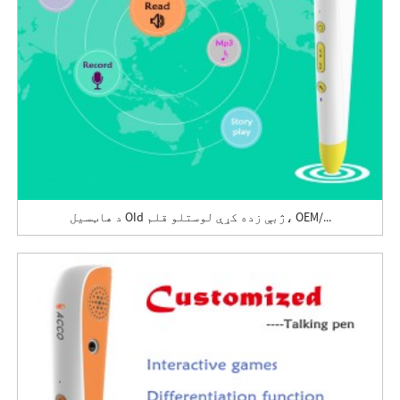
د هاټسیل OId ژبې زده کړې لوستلو قلم، OEM/...