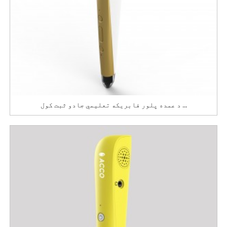
د عمده پلور فابریکه تعلیمي جادو ثبت کول ...