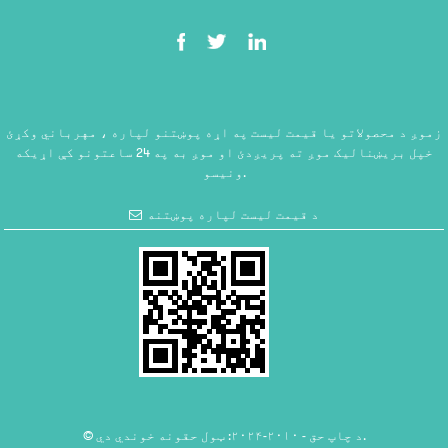
زموږ د محصولاتو یا قیمت لیست په اړه پوښتنو لپاره ، مهرباني وکړئ
خپل بریښنالیک موږ ته پریږدئ او موږ به په 24 ساعتونو کې اړیکه
ونیسو.
د قیمت لیست لپاره پوښتنه
© د چاپ حق - ۲۰۱۰-۲۰۲۴: ټول حقونه خوندي دي.