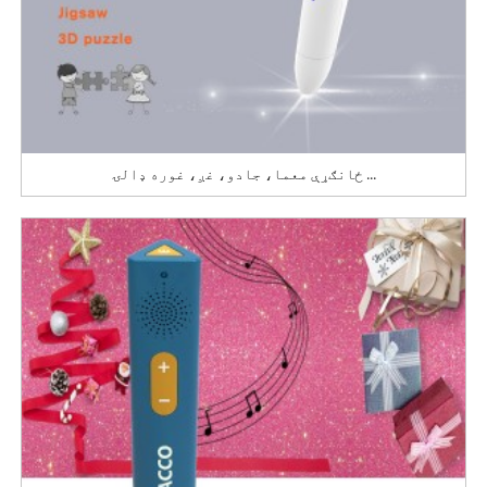
ځانګړې معما، جادو، غږ، غوره ډالۍ ...