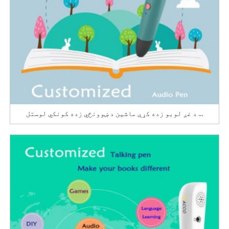
د غږ لوبو زده کړې ماشین د ښوونځي زده کونکي لوستل ...