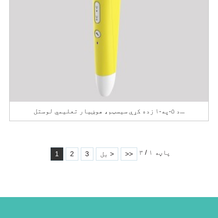
د ۵-په-۱ زده کړې سیسټم، هوښیار تعلیمي لوستل...
پاڼه ۱ / ۳
>>
بل >
3
2
1