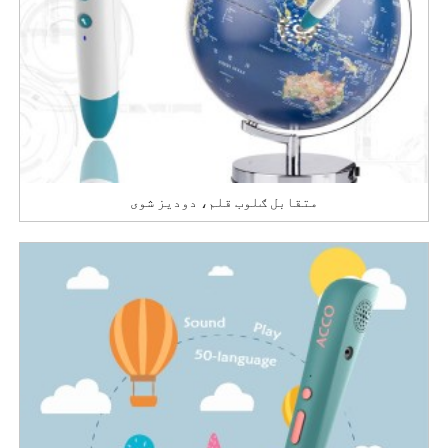
متقابل ګلوب قلم، دودیز شوی