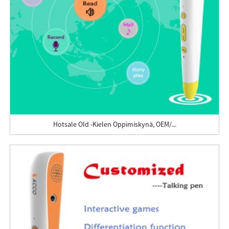
Hotsale OId -kielen Oppimiskynä, OEM/...