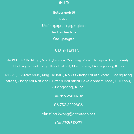
YRITYS
Tietoa meistä
Lataa
Usein kysytyt kysymykset
Tuotteiden tuki
Ota yhteyttä
OTA YHTEYTTÄ
No 235, 49 Building, No 3 Queshan Yunfeng Road, Taoyuan Community,
Da Lang street, Long Hua District, Shen Zhen, Guangdong, Kiina
12F-13F, B2-rakennus, Xing He IMC, No333 ZhongKai 6th Road, Chengjiang
Street, ZhongKai National Hi-tech Industrial Development Zone, Hui Zhou,
Guangdong, Kiina.
86-755-29814706
86-752-3229886
christina.kwong@accotech.net
+8613794512279