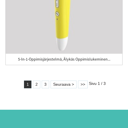
5-In-1-Oppimisjärjestelmä, Älykäs Oppimislukeminen...
Sivu 1 / 3
1
2
3
Seuraava >
>>