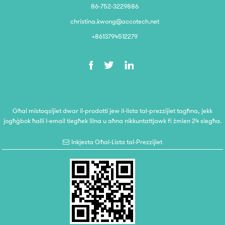
86-752-3229886
christina.kwong@accotech.net
+8613794512279
Għal mistoqsijiet dwar il-prodotti jew il-lista tal-prezzijiet tagħna, jekk
jogħġbok ħalli l-email tiegħek lilna u aħna nikkuntattjawk fi żmien 24 siegħa.
Inkjesta Għal-Lista tal-Prezzijiet