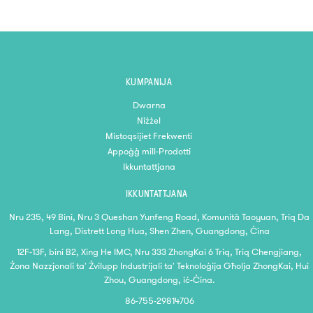
KUMPANIJA
Dwarna
Niżżel
Mistoqsijiet Frekwenti
Appoġġ mill-Prodotti
Ikkuntattjana
IKKUNTATTJANA
Nru 235, 49 Bini, Nru 3 Queshan Yunfeng Road, Komunità Taoyuan, Triq Da
Lang, Distrett Long Hua, Shen Zhen, Guangdong, Ċina
12F-13F, bini B2, Xing He IMC, Nru 333 ZhongKai 6 Triq, Triq Chengjiang,
Żona Nazzjonali ta' Żvilupp Industrijali ta' Teknoloġija Għolja ZhongKai, Hui
Zhou, Guangdong, iċ-Ċina.
86-755-29814706