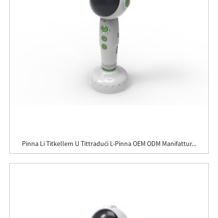
Pinna Li Titkellem U Tittraduċi L-Pinna OEM ODM Manifattur...