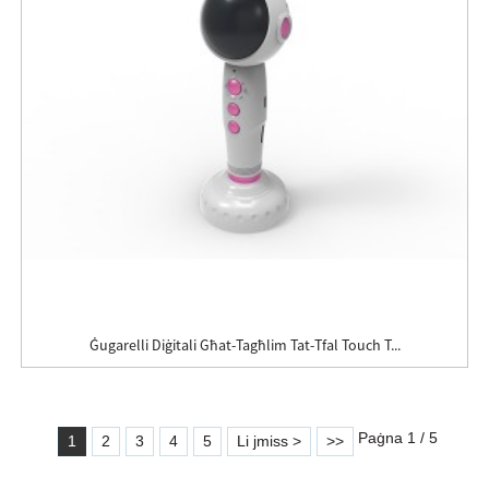
Ġugarelli Diġitali Għat-Tagħlim Tat-Tfal Touch T...
Paġna 1 / 5
1
2
3
4
5
Li jmiss >
>>