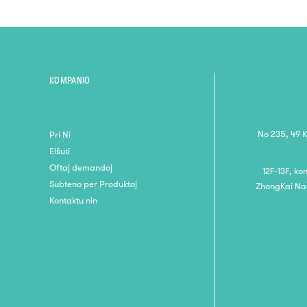
fungo personigita
majstra lernado
plumo
KOMPANIO
No 235, 49 
Pri Ni
Elŝuti
Oftaj demandoj
12F-13F, ko
Subteno per Produktoj
ZhongKai Nac
Kontaktu nin