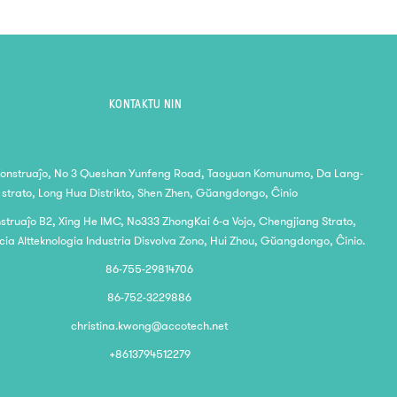
KONTAKTU NIN
Konstruaĵo, No 3 Queshan Yunfeng Road, Taoyuan Komunumo, Da Lang-
strato, Long Hua Distrikto, Shen Zhen, Gŭangdongo, Ĉinio
nstruaĵo B2, Xing He IMC, No333 ZhongKai 6-a Vojo, Chengjiang Strato,
ia Altteknologia Industria Disvolva Zono, Hui Zhou, Gŭangdongo, Ĉinio.
86-755-29814706
86-752-3229886
christina.kwong@accotech.net
+8613794512279