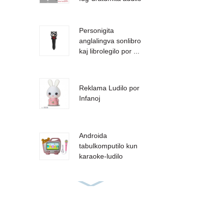
Personigita
anglalingva sonlibro
kaj librolegilo por ...
Reklama Ludilo por
Infanoj
Androida
tabulkomputilo kun
karaoke-ludilo
Aŭdlibroj lingvoj
lernado legado
plumo