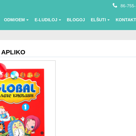
86-755
ODM/OEM
E-LUDILOJ
BLOGOJ
ELŜUTI
KONTAKT
 APLIKO