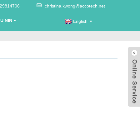
-29814706
christina.kwong@accotech.net
U NIN
English