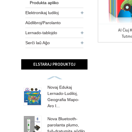
Produkta apliko
Elektronikaj ludiloj
Aŭdlibroj/Parolanto
Al Ĉiuj 
Lernado-tablojdo
Tutmo
Serĉi laŭ Aĝo
ELSTARAJ PRODUKTOJ
Novaj Edukaj
Lernado-Ludiloj,
Geografia Mapo-
Aro I...
Nova Bluetooth-
parolanta plumo,
fuĝ-dratumita aŭdilo