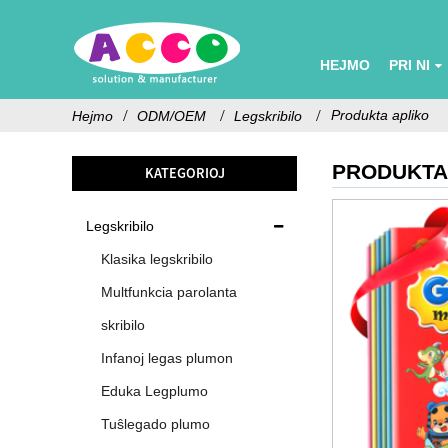
HEJMO
PRI NI
Produkta apliko
Hejmo
ODM/OEM
Legskribilo
PRODUKTA
KATEGORIOJ
Legskribilo
Klasika legskribilo
Multfunkcia parolanta
skribilo
Infanoj legas plumon
Eduka Legplumo
Tuŝlegado plumo